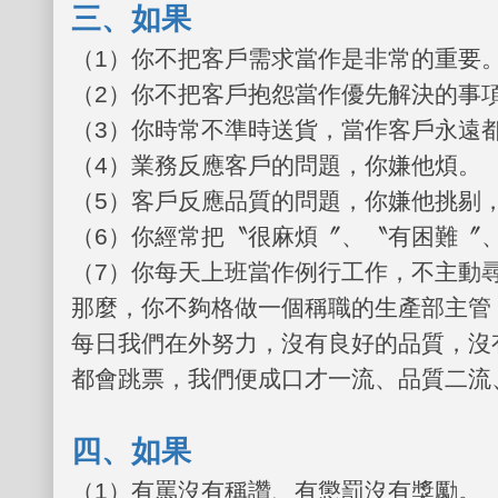
三、如果
（
1
）你不把客戶需求當作是非常的重要
（
2
）你不把客戶抱怨當作優先解決的事項
（
3
）你時常不準時送貨，當作客戶永遠
（
4
）業務反應客戶的問題，你嫌他煩。
（
5
）客戶反應品質的問題，你嫌他挑剔
（
6
）你經常把〝很麻煩〞、〝有困難〞
（
7
）你每天上班當作例行工作，不主動
那麼，你不夠格做一個稱職的生產部主管
每日我們在外努力，沒有良好的品質，沒
都會跳票，我們便成口才一流、品質二流
四、如果
（
1
）有罵沒有稱讚、有懲罰沒有獎勵。