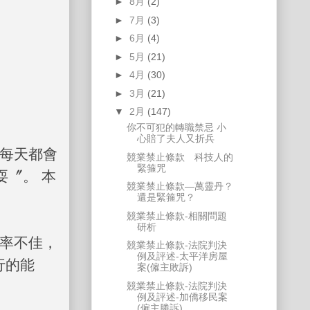
►
8月
(2)
►
7月
(3)
►
6月
(4)
►
5月
(21)
►
4月
(30)
►
3月
(21)
▼
2月
(147)
你不可犯的轉職禁忌 小
心賠了夫人又折兵
每天都會
競業禁止條款 科技人的
緊箍咒
耍〞。 本
競業禁止條款—萬靈丹？
還是緊箍咒？
競業禁止條款-相關問題
研析
率不佳，
競業禁止條款-法院判決
例及評述-太平洋房屋
行的能
案(僱主敗訴)
競業禁止條款-法院判決
例及評述-加僑移民案
(僱主勝訴)