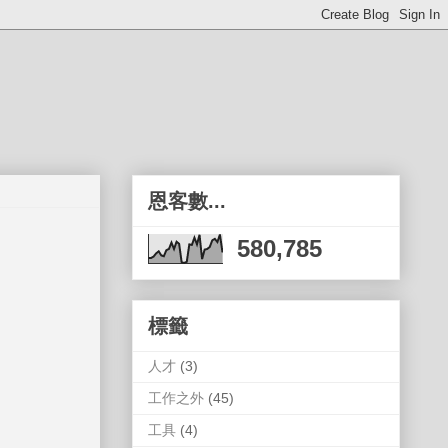
恩客數...
580,785
標籤
人才
(3)
工作之外
(45)
工具
(4)