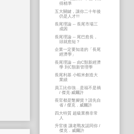
得精準
五大關鍵，讓你二十年後
仍是人才!!!
長尾理論 -- 長尾市場三
成因
長尾理論 -- 尾巴愈長，
頭就愈短？
企業一定要知道的「長尾
經濟學」
長尾理論 -- 由C類新經濟
學 到C類新管理學
長尾利基 小蝦米創造大
業績
員工比你強…是福不是禍
/ 傑克‧威爾許
長官都是蹩腳貨？請先自
省 / 傑克．威爾許
四大特質 超級業務非常
人
升官後 讓老戰友認同你 /
傑克．威爾許