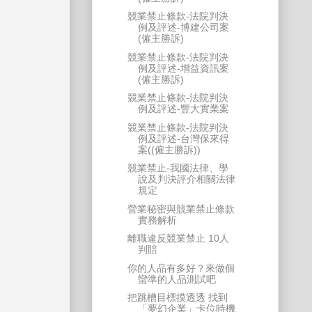
競業禁止條款-法院判決
例及評述-博建公司案
(僱主勝訴)
競業禁止條款-法院判決
例及評述-增益資訊案
(僱主勝訴)
競業禁止條款-法院判決
例及評述-豐大實業案
競業禁止條款-法院判決
例及評述-台灣保來得
案((僱主勝訴))
競業禁止-我國法律、學
說及判決評介相關法律
規定
營業秘密與競業禁止條款
實務解析
離職違反競業禁止 10人
判賠
你的人品有多好？來做個
蠻準的人品測試吧
把跳槽目標摸透透 找到
「夢幻企業」卡位時機