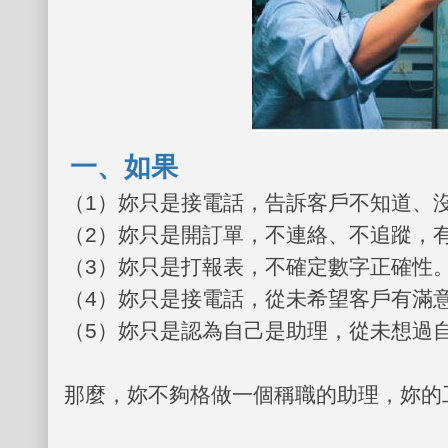
一、如果
（
1
）妳只是接電話，告訴客戶不知道、
（
2
）妳只是開訂單，不連絡、不追蹤，
（
3
）妳只是打報表，不確定數字正確性
（
4
）妳只是接電話，從未希望客戶有滿
（
5
）妳只是認為自己是助理，從未想過
那麼，妳不夠格做一個稱職的助理，妳的