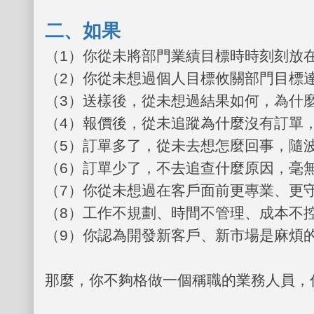
二、如果
（
1
）你從未將部門業績目標時時刻刻放
（
2
）你從未想過個人目標攸關部門目標
（
3
）送樣後，從未想過結果如何，為什
（
4
）報價後，從未追蹤為什麼沒有訂單
（
5
）訂單多了，從未去想怎麼回事，隨
（
6
）訂單少了，不去追查什麼原因，毫
（
7
）你從未想過在客戶面前更專業、更
（
8
）工作不規劃、時間不管理、成本不
（
9
）你認為開發新客戶、新市場是麻煩
那麼，你不夠格做一個稱職的業務人員，