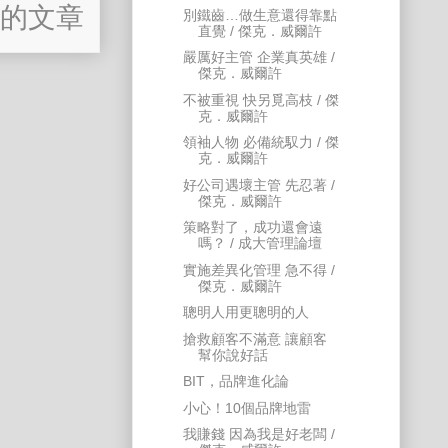
的文章
別鐵齒…做生意還得靠點
直覺 / 傑克．威爾許
嚴厲好主管 企業真英雄 /
傑克．威爾許
不被重視 快另覓高枝 / 傑
克．威爾許
領袖人物 必備統馭力 / 傑
克．威爾許
好公司遇壞主管 先忍著 /
傑克．威爾許
策略對了，成功還會遠
嗎？ / 成大管理論壇
實施差異化管理 急不得 /
傑克．威爾許
聰明人用更聰明的人
搶救顧客不滿意 讓顧客
幫你說好話
BIT，品牌進化論
小心！10個品牌地雷
我賺錢 因為我是好老闆 /