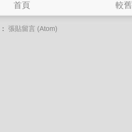
首頁
較舊
閱：
張貼留言 (Atom)