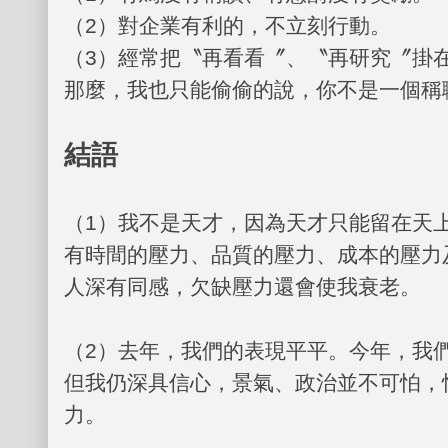
（
2
）對企業有利的，不立刻行動。
（
3
）經常把〝再看看〞、〝再研究〞掛
那麼，我也只能偷偷的說，你不是一個稱
結語
（
1
）我不是天才，因為天才只能留在天
有時間的壓力、品質的壓力、成本的壓力
人深有同感，欠缺壓力還會使我衰老。
（
2
）去年，我們的表現平平。今年，我
但我仍深具信心，景氣、政治並不可怕，
力。