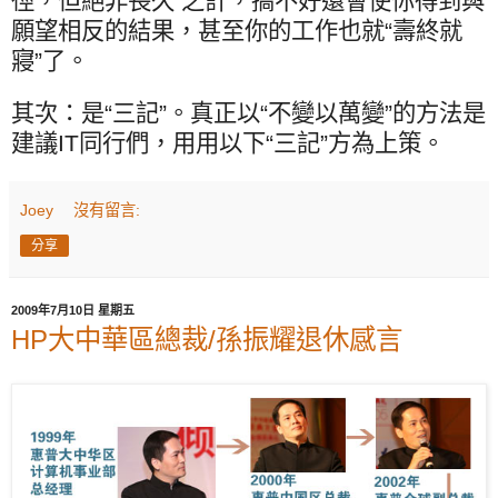
徑，但絕非長久 之計，搞不好還會使你得到與
願望相反的結果，甚至你的工作也就“壽終就
寢”了。
其次：是“三記”。真正以“不變以萬變”的方法是
建議
IT
同行們，用用以下“三記”方為上策。
Joey
沒有留言:
分享
2009年7月10日 星期五
HP大中華區總裁/孫振耀退休感言