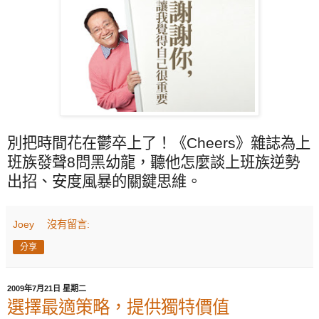
別把時間花在鬱卒上了！《
Cheers
》雜誌為上
班族發聲
8
問黑幼龍，聽他怎麼談上班族逆勢
出招、安度風暴的關鍵思維。
Joey
沒有留言:
分享
2009年7月21日 星期二
選擇最適策略，提供獨特價值