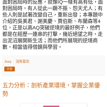
面對困局時的反應，就像
IQ
一樣有高有低，面
對困局時，有人從此一蹶不振、怨天尤人；有
些人則是試著改變自己，重新出發；本專題中
介紹的吳美君、謝美慶、賈伯斯、布蘭森等
4
位，正是以高
AQ
突破逆境的最好例子，他們
都是在經歷一連串的打擊，幾近絕望之時，走
出泥沼展開新生活；而他們所展現的逆境商
數，相當值得借鏡與學習。
Joey
沒有留言:
分享
五力分析：剖析產業環境，掌握企業優
勢