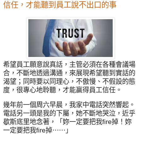
信任，才能聽到員工說不出口的事
希望員工願意說真話，主管必須在各種會議場
合，不斷地透過溝通，來展現希望聽到實話的
渴望；同時要以同理心，不傲慢、不假設的態
度，很專心地聆聽，才能贏得員工信任。
幾年前一個周六早晨，我家中電話突然響起。
電話另一頭是我的下屬，她不斷地哭泣，近乎
歇斯底里地念著，「妳一定要把我
fire
掉！妳
一定要把我
fire
掉
⋯⋯
」