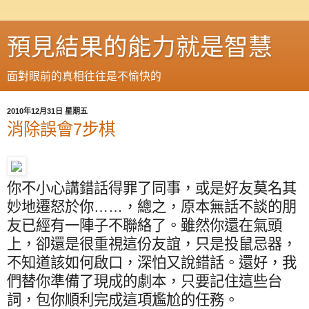
預見結果的能力就是智慧
面對眼前的真相往往是不愉快的
2010年12月31日 星期五
消除誤會7步棋
你不小心講錯話得罪了同事，或是好友莫名其
妙地遷怒於你……，總之，原本無話不談的朋
友已經有一陣子不聯絡了。雖然你還在氣頭
上，卻還是很重視這份友誼，只是投鼠忌器，
不知道該如何啟口，深怕又說錯話。還好，我
們替你準備了現成的劇本，只要記住這些台
詞，包你順利完成這項尷尬的任務。