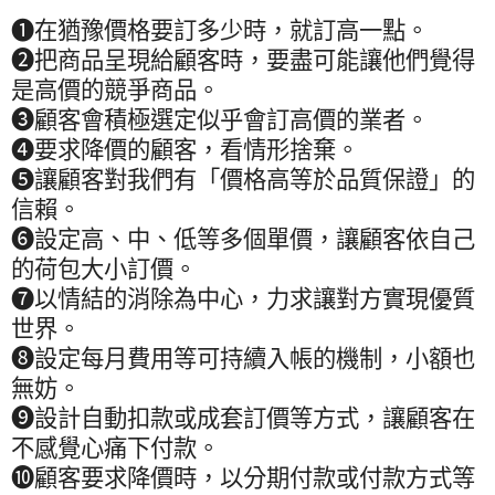
❶
在猶豫價格要訂多少時，就訂高一點。
❷
把商品呈現給顧客時，要盡可能讓他們覺得
是高價的競爭商品。
❸
顧客會積極選定似乎會訂高價的業者。
❹
要求降價的顧客，看情形捨棄。
❺
讓顧客對我們有「價格高等於品質保證」的
信賴。
❻
設定高、中、低等多個單價，讓顧客依自己
的荷包大小訂價。
❼
以情結的消除為中心，力求讓對方實現優質
世界。
❽
設定每月費用等可持續入帳的機制，小額也
無妨。
❾
設計自動扣款或成套訂價等方式，讓顧客在
不感覺心痛下付款。
❿
顧客要求降價時，以分期付款或付款方式等