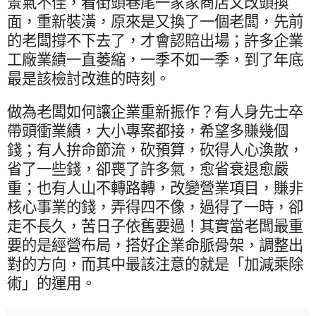
景氣不佳，看街頭巷尾一家家商店又改頭換
面，重新裝潢，原來是又換了一個老闆，先前
的老闆撐不下去了，才會認賠出場；許多企業
工廠業績一直萎縮，一季不如一季，到了年底
最是該檢討改進的時刻。
做為老闆如何讓企業重新振作？有人身先士卒
帶頭衝業績，大小專案都接，希望多賺幾個
錢；有人拚命節流，砍預算，砍得人心渙散，
省了一些錢，卻喪了許多氣，愈省衰退愈嚴
重；也有人山不轉路轉，改變營業項目，賺非
核心事業的錢，弄得四不像，過得了一時，卻
走不長久，苦日子依舊要過！其實當老闆最重
要的是經營布局，搭好企業命脈骨架，調整出
對的方向，而其中最該注意的就是「加減乘除
術」的運用。