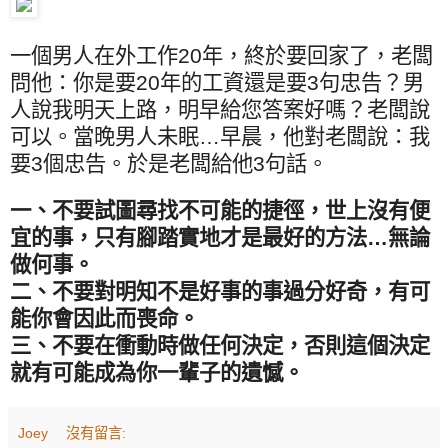
一個男人在外工作
20
年，終於要回家了，老闆
問他：你是要
20
年的工資還是要
3
句忠告？男
人說我明天上路，明早給您答案好嗎？老闆說
可以。當晚男人未眠…早晨，他對老闆說：我
要
3
個忠告。於是老闆給他
3
句話。
一、不要試圖尋找不可能的捷徑，世上沒有便
宜的事，只有腳踏實地才是最好的方法…無論
做何事。
二、不要對明知不是好事的事過分好奇，有可
能你會因此而喪命。
三、不要在衝動時做任何決定，否則這個決定
就有可能成為你一輩子的遺憾。
Joey
沒有留言: