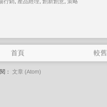
場行銷
,
產品經理
,
創新創意
,
策略
首頁
較舊
訂閱：
文章 (Atom)