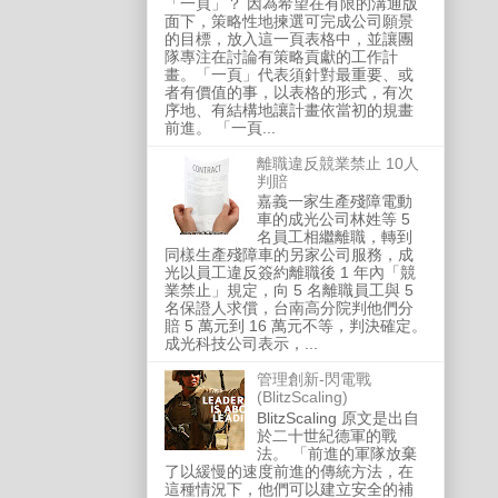
「一頁」？ 因為希望在有限的溝通版
面下，策略性地揀選可完成公司願景
的目標，放入這一頁表格中，並讓團
隊專注在討論有策略貢獻的工作計
畫。「一頁」代表須針對最重要、或
者有價值的事，以表格的形式，有次
序地、有結構地讓計畫依當初的規畫
前進。 「一頁...
離職違反競業禁止 10人
判賠
嘉義一家生產殘障電動
車的成光公司林姓等 5
名員工相繼離職，轉到
同樣生產殘障車的另家公司服務，成
光以員工違反簽約離職後 1 年內「競
業禁止」規定，向 5 名離職員工與 5
名保證人求償，台南高分院判他們分
賠 5 萬元到 16 萬元不等，判決確定。
成光科技公司表示，...
管理創新-閃電戰
(BlitzScaling)
BlitzScaling 原文是出自
於二十世紀德軍的戰
法。 「前進的軍隊放棄
了以緩慢的速度前進的傳統方法，在
這種情況下，他們可以建立安全的補