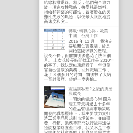
給線和撤退線。相反，他們完全致力
於一項進攻性戰略，接受耗盡燃料、
補給和彈藥的可能性，冒著潛在的災
難性失敗的風險，以便最大限度地提
高速度和突...
轉載: 轉職心得 - 歐美、
中國、台灣工作
2016 年 11 月 ，我決定
要離開仁寶電腦，於是
開始這段求職的歷程。
說長不長，但前前後後也花了快 9 個
月。 上次花較長時間找工作是 2010年
的事了。我決定結束經營了一年但傷
害自己健康的業務，回到職場工作，
花了 3 個多月的時間，前後投了大約
一百封履歷。曾經一度害怕...
憲福講私塾2之後的折磨
與成長
一開始的錯誤心態 因為
理工背景與過去十多年
的產品管理與市場策略
開發的職場歷練下，我主要致力於打
造工業產品與規劃市場策略，並由研
發、行銷、業務等部門執行後再邊做
邊調整策略直至目標。我又不是工作
沒幾年的社會新鮮人那麼急迫需要求