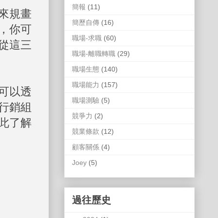
簡報
(11)
來規畫
簡歷自傳
(16)
，你可
職場-求職
(60)
從這三
職場-離職轉職
(29)
職場生態
(140)
職場能力
(157)
可以透
職場測驗
(5)
行銷組
競爭力
(2)
此了解
競業條款
(12)
顧客關係
(4)
Joey
(5)
過往歷史