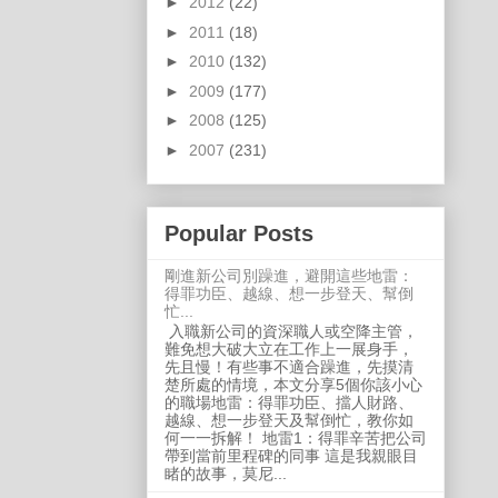
►
2012
(22)
►
2011
(18)
►
2010
(132)
►
2009
(177)
►
2008
(125)
►
2007
(231)
Popular Posts
剛進新公司別躁進，避開這些地雷：
得罪功臣、越線、想一步登天、幫倒
忙...
入職新公司的資深職人或空降主管，
難免想大破大立在工作上一展身手，
先且慢！有些事不適合躁進，先摸清
楚所處的情境，本文分享5個你該小心
的職場地雷：得罪功臣、擋人財路、
越線、想一步登天及幫倒忙，教你如
何一一拆解！ 地雷1：得罪辛苦把公司
帶到當前里程碑的同事 這是我親眼目
睹的故事，莫尼...