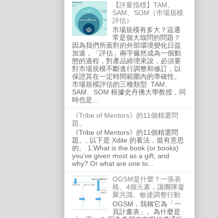
【評量指標】TAM、
SAM、SOM（市場規模
評估）
市場規模有多大？這通
常是個大哉問的問題？
因為我們所面對的外部環境變化日益
加速，「評估」兩字儼然成為一個動
態的過程，對產品經理來說，必須要
對市場規模不斷進行調整和修訂，以
保證其在一定時間範圍內的準確性。
市場規模評估的三種類型 TAM、
SAM、SOM 根據史丹佛大學教授，同
時也是...
《Tribe of Mentors》的11個精選問
題。
《Tribe of Mentors》的11個精選問
題。, 以下是 Xdite 的看法，挺有意思
的。 1.What is the book (or books)
you’ve given most as a gift, and
why? Or what are one to...
OGSM是什麼？一張表
格、4個元素，讓團隊凝
聚共識、敏捷調整行動
OGSM，我稱它為「一
頁計畫表」。為什麼是