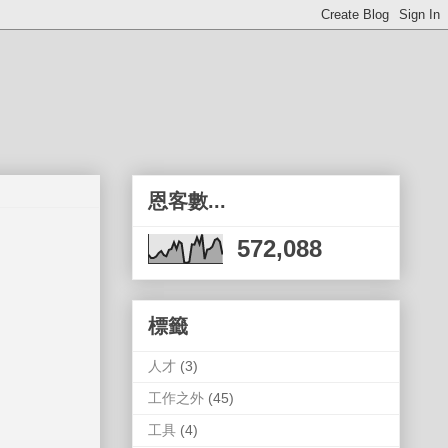
恩客數...
572,088
標籤
人才
(3)
工作之外
(45)
工具
(4)