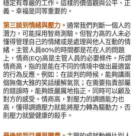
穩定有尊嚴的工作。這樣的價值觀與公平、正
義、幸福是同等重要的。
第三談到情緒與壓力。
通常我們判斷一個人的
潛力，可能採用智商測驗。但智力高的人未必
懂得管理自己的情緒或是處理與他人互動的情
緒，主管人員
80%
的時間都是花在人的問題
上，情商
(EQ)
高是主管人員的必要條件。所謂
情商高，指的是能在不同的情境中做出最適當
的行為反應。例如：在談判的時候，能夠講兩
個無傷大雅的笑話緩解氣氛；在需要指責部屬
的錯誤時，能夠既嚴厲地指正，同時可以顧及
對方的感受。情商高，對壓力的調適能力也
高，懂得調適壓力就能將壓力轉為驅動力，否
則壓力就變健康的殺手。
最後談到目標與職責。
主管的成就動機比別人