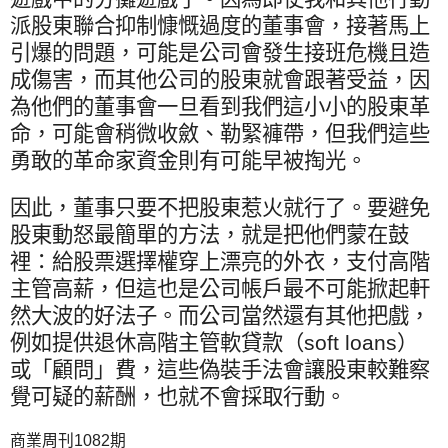
派股東聯合抑制慷慨過度的董事會，接著馬上
引爆的問題，可能是公司會發生接班危機且造
成傷害，而其他公司的股東就會跟著受益，因
為他們的董事會一旦看到我們這小小的股東革
命，可能會稍微收斂、勒緊褲帶，但我們這些
勇敢的革命家資金則有可能早被掏光。
因此，董事只要不把股東惹火就行了。要避免
股東動怒最簡單的方法，就是把他們蒙在鼓
裡：給股票選擇權穿上漂亮的外衣，支付高階
主管高薪，但這也是公司帳戶最不可能掀起軒
然大波的好法子。而公司當然還有其他把戲，
例如提供退休高階主管軟貸款（
soft loans
）
或「顧問」費，這些偽裝手法會讓股東較難察
覺可疑的薪酬，也就不會採取行動。
商業周刊
1082
期