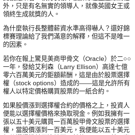
外，只是有名無實的領導人，就像英國女王或
領終生成就獎的人。
為什麼執行長整體薪資水準高得嚇人？還好錦
標賽理論給了我們滿意的解釋，但這不是唯一
的因素。
若你在報上驚見美商甲骨文（
Oracle
）於二○○
一年，發給艾利森（
Larry Ellison
）高達七億
零六百萬美元的鉅額薪酬，這是由於股票選擇
權（
stock options
）造成的——這是允許所有
權人以特定價格購買股票的一紙合約。
如果股價漲到選擇權合約的價格之上，投資人
便能以選擇權價格來換取現金。例如我擁有一
張以五十美元購買一百萬股甲骨文股票的選擇
權，當股價漲到一百美元，我便能以五十美元