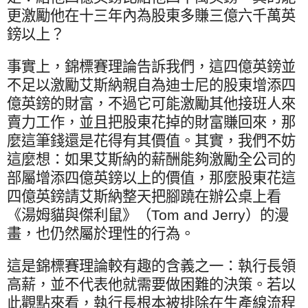
更激勵他在十三年內為股東多賺三億六千萬英
鎊以上？
事實上，錦標賽理論告訴我們，這四億英鎊並
不足以激勵艾斯納親自為迪士尼的股東增添四
億英鎊的財富，不過它可能激勵其他接班人來
賣力工作，並且把股東花掉的財富賺回來，那
麼這筆錢還是花得有其價值。其實，我們不妨
這麼想：如果艾斯納的薪酬能夠激勵全公司的
部屬增添四億英鎊以上的價值，那麼股東花這
四億英鎊請艾斯納整天把腳蹺在辦公桌上看
《湯姆貓與傑利鼠》（
Tom and Jerry
）的漫
畫，也仍然屬於理性的行為。
這是錦標賽理論較有趣的含義之一：執行長領
高薪，並不代表他就需要做困難的決策。若以
此觀點來看，執行長根本被排除在生產線流程