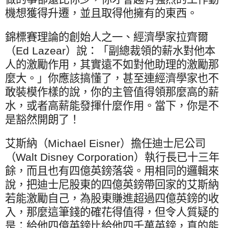
機想獲得升遷，並且取得他擁有的東西。
錦標賽理論的創始人之一、經濟學家拉齊爾
（
Ed Lazear
）說：「副總裁領的薪水對他本
人的激勵作用，其實遠不如對他助理的激勵那
麼大。」你應該搞懂了，甚至連經濟學家也不
敢裝模作樣的說，你的主管值得領那麼高的薪
水，或者高薪能發揮什麼作用。當下，你是不
是豁然開朗了！
艾斯納（
Michael Eisner
）擔任迪士尼公司
（
Walt Disney Corporation
）執行長已十三年
餘，而且也有四億英鎊落袋。用相同的邏輯來
說，把迪士尼股東的四億英鎊帶回家的艾斯納
若能激勵自己，為股東賺進超過四億英鎊的收
入，那麼這筆錢的確花得值得，但令人質疑的
是：給他四億英鎊比給他四千萬英鎊，真的能