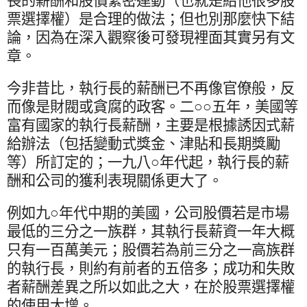
長的薪酬和股價緊密連動（也就是給他很多股
票選擇權）是合理的做法；但也別那麼快下結
論，因為在深入觀察後可發現裡面其實另有文
章。
今非昔比，執行長的薪酬已不再像官僚般，反
而像是財閥或貪腐的政客。二○○五年，美國等
富有國家的執行長薪酬，主要是根據誘因式薪
給辦法（包括變動式獎金、津貼和長期獎勵
等）所訂定的；一九八○年代起，執行長的薪
酬和公司的獲利表現關係更大了。
例如九○年代中期的美國，公司股價若是市場
最低的三分之一族群，其執行長薪資一年大概
只有一百萬美元；股價若為前三分之一高族群
的執行長，則約有前者的五倍多；成功和失敗
者薪酬差異之所以如此之大，在於股票選擇權
的使用大增。