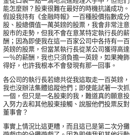
金從口袋一點一滴地流進經理人手中，但他們
能怎麼辦？股東很難在最好的時機抗議成功。
假設我持有《金融時報》一百種股價指數成分
股、股總價值一萬英鎊的股票，我會非常注意
股市的走勢，但我不會在意某特定執行長的薪
酬；因為即使我在這一百家公司中各持有一百
英鎊的股票，但當某執行長從某公司獲得高達
一％的薪酬，我也只須負擔一英鎊，如果掩飾
得好，也許我根本不會發現有那一回事。
各公司的執行長若總共從我這取走一百英鎊，
我也沒辦法集體追蹤他們；即使能試著一次抓
一個，但只是一名股東的我，難道真的願意投
入努力去和其他股東接觸、說服他們投票反對
董事會？
事實上情況比這更糟，而且這已是第二次分攤
遊戲中的分攤遊戲了。因為即使我和其他行動