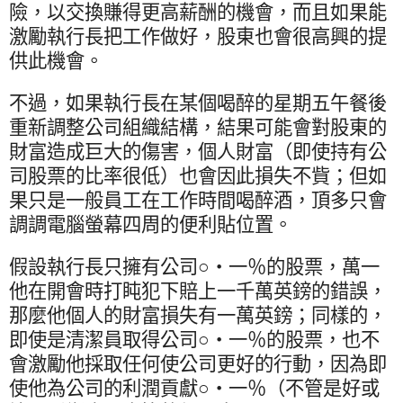
險，以交換賺得更高薪酬的機會，而且如果能
激勵執行長把工作做好，股東也會很高興的提
供此機會。
不過，如果執行長在某個喝醉的星期五午餐後
重新調整公司組織結構，結果可能會對股東的
財富造成巨大的傷害，個人財富（即使持有公
司股票的比率很低）也會因此損失不貲；但如
果只是一般員工在工作時間喝醉酒，頂多只會
調調電腦螢幕四周的便利貼位置。
假設執行長只擁有公司○‧一％的股票，萬一
他在開會時打盹犯下賠上一千萬英鎊的錯誤，
那麼他個人的財富損失有一萬英鎊；同樣的，
即使是清潔員取得公司○‧一％的股票，也不
會激勵他採取任何使公司更好的行動，因為即
使他為公司的利潤貢獻○‧一％（不管是好或