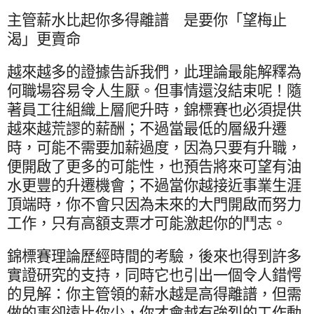
主管薪水比起你多得離譜 是要你「望梅止
渴」更賣命
越來越多的證據告訴我們，此理論最能解釋為
何職場容易令人生厭。但事情還沒結束呢！隨
著員工往組織上層爬升時，錦標賽也必須提供
越來越荒謬的薪酬；不過當最低的層級升遷
時，可能不需要加薪過度，因為只要有升職，
便開啟了更多的可能性，也預告將來可望有油
水更豐的升遷機會；不過當你越接近事業生涯
頂端時，你不會只因為未來的大門開啟而努力
工作，只有高額支票才可能激起你的鬥志。
錦標賽理論歷經時間的考驗，後來也得到許多
實證研究的支持，同時它也引出一個令人錯愕
的見解：你主管領的薪水越是高得離譜，但需
做的事卻遠比你少，你才會越有強烈的工作動