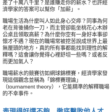
差了十萬八千里？是誰賺走你的薪水？也許經
濟學家的答案可以幫你「加薪」。
職場生活為什麼叫人如此身心交瘁？同事為何
老在背後捅你一刀，而主管卻能坐桃花心木辦
公桌且領取高薪？為什麼你空有一身好本事卻
懷才不遇？現在的職場常被挖苦說成世界上最
無厘頭的地方，真的所有事都能找到理性的解
釋嗎？這會讓你覺得心裡舒坦一些嗎？或者反
而更加氣人？
職場薪水的競賽彷如網球錦標賽，經濟學家發
現這個觀念並稱為「錦標賽理論」
（
tournament theory
），它能精準的解釋職場
的不幸事件。
表現得好還不夠 徹底擊敗他人才