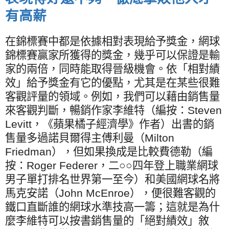
有高薪
在錦標賽中都是依據相對表現給予獎金，網球
錦標賽贏家所獲得的獎金，幾乎可以保證是輸
家的兩倍，同時能取得晉級機會。依「相對績
效」給予獎金有它的優點，尤其是在某些很難
客觀評量的領域。例如，我們可以藉由銷售量
來客觀判斷，暢銷作家李維特（編按：
Steven
Levitt
，《蘋果橘子經濟學》作者）出書的銷
售量多過諾貝爾得主傅利曼（
Milton
Friedman
），但如果換成是比較費德勒（編
按：
Roger Federer
，二○○四年登上職業網球
男子單打排名世界第一至今）和美國網球名將
馬克安諾（
John McEnroe
），便很難客觀的
鐵口直斷誰的網球水準技高一籌；這就是為什
麼李維特可以按書銷售量的「絕對績效」敘