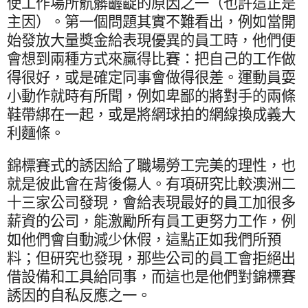
使工作場所骯髒齷齪的原因之一（也許這正是
主因）。第一個問題其實不難看出，例如當開
始發放大量獎金給表現優異的員工時，他們便
會想到兩種方式來贏得比賽：把自己的工作做
得很好，或是確定同事會做得很差。運動員耍
小動作就時有所聞，例如卑鄙的將對手的兩條
鞋帶綁在一起，或是將網球拍的網線換成義大
利麵條。
錦標賽式的誘因給了職場勞工完美的理性，也
就是彼此會在背後傷人。有項研究比較澳洲二
十三家公司發現，會給表現最好的員工加很多
薪資的公司，能激勵所有員工更努力工作，例
如他們會自動減少休假，這點正如我們所預
料；但研究也發現，那些公司的員工會拒絕出
借設備和工具給同事，而這也是他們對錦標賽
誘因的自私反應之一。