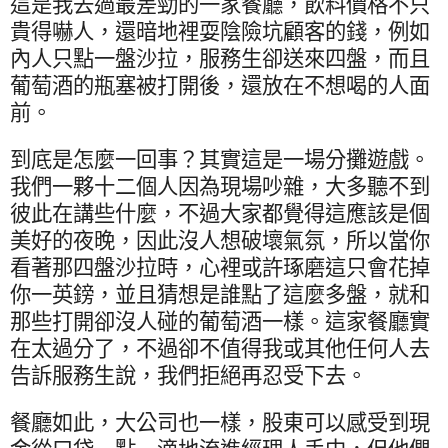
這是我去過最差勁的一家餐廳，飲料價格不只
貴得嚇人，還暗地裡耍陰險坑顧客的錢，例如
內人只點一盤沙拉，服務生卻送來四盤，而且
葡萄酒的瓶塞被打開後，還放在不想喝的人面
前。
到底是怎麼一回事？其實這是一場分攤遊戲。
我們一夥十二個人因為現場吵雜，大多聽不到
彼此在講些什麼，不過大家都覺得這應該是個
美好的夜晚，因此沒人想破壞氣氛，所以當你
看著那四盤沙拉時，心裡或許琢磨這只會花掉
你一英鎊，並且猜想是誰點了這麼多盤，就和
那些打開卻沒人碰的葡萄酒一樣。這家餐廳實
在太過分了，不過卻不值得我或其他任何人去
告訴服務生說，我們拒絕再忍受下去。
餐廳如此，大公司也一樣，股東可以感受到現