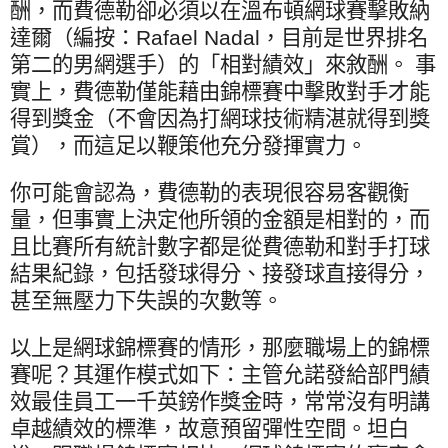
酬，而費德勒卻必須以在溫布頓網球賽擊敗納
達爾（編按：
Rafael Nadal
，目前是世界排名
第二的男網選手）的「相對績效」來敘酬。 事
實上，費德勒僅能藉由錦標賽中擊敗對手才能
得到獎金（不會因為打網球技術精湛就得到獎
賞），而這足以鞭策他充分發揮實力。
你可能會認為，費德勒的表現很容易客觀衡
量，但事實上決定他所領的金額是相對的，而
且比賽所有統計數字都是從費德勒和對手打球
結果紀錄，包括發球得分、接發球直接得分，
甚至無壓力下失誤的次數等。
以上是網球錦標賽的情形，那麼職場上的錦標
賽呢？其運作模式如下：主管允諾發給部門績
效最佳員工一千英鎊作獎金時，常常沒有明講
卓越績效的標準，故意預留彈性空間。坦白