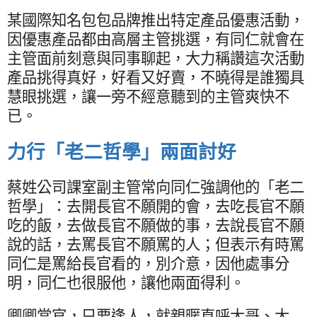
某國際知名包包品牌推出特定產品優惠活動，
因優惠產品都由高層主管挑選，有同仁就會在
主管面前刻意與同事聊起，大力稱讚這次活動
產品挑得真好，好看又好賣，不曉得是誰獨具
慧眼挑選，讓一旁不經意聽到的主管爽快不
已。
力行「老二哲學」兩面討好
蔡姓公司課室副主管常向同仁強調他的「老二
哲學」：去開長官不願開的會，去吃長官不願
吃的飯，去做長官不願做的事，去說長官不願
說的話，去罵長官不願罵的人；但表示有時罵
同仁是罵給長官看的，別介意，因他處事分
明，同仁也很服他，讓他兩面得利。
卿卿當官，只要逢人，就親暱直呼大哥、大