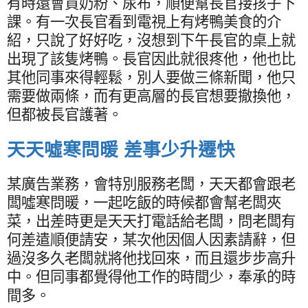
有時還會買奶粉、尿布，順便幫長官接孩子下
課。有一次長官看到電視上有烤鴨美食的介
紹，只說了好好吃，沒想到下午長官的桌上就
出現了該隻烤鴨。長官因此就很疼他，他也比
其他同事來得輕鬆，別人要做三條新聞，他只
需要做兩條，而有更高層的長官想要撤換他，
但都被長官護著。
天天噓寒問暖 差事少升遷快
某廣告業務，會特別服務老闆，天天都會跟老
闆噓寒問暖，一起吃飯的時候都會幫老闆夾
菜，出差時更是天天打電話給老闆，問老闆有
何差遣順便請安，某次他因個人因素請辭，但
過沒多久老闆就將他找回來，而且還步步高升
中。但同事都覺得他工作的時間少，奉承的時
間多。