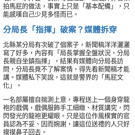
拍馬屁的做法，事實上只是「基本配備」，只
能感嘆自己少見多怪而已。
分局長「指揮」破案？媒體拆穿
北縣某分局有次破了個案子，新聞稿洋洋灑灑
寫了好多，內容有「局長掌握全盤狀況，分局
長親自坐鎮指揮」，結果有媒體向分局長訪
問，分局長竟不了解案情，得先看新聞稿才能
講。媒體私下笑說，這就是警界的「馬屁文
化」。
一名部屬擅自揣測上意，專程送上一個身穿龍
袍的戲偶，戲偶服飾手工細緻、材質講究，閃
閃發光的龍袍更耀眼。只是這位作風樸實的官
員認為不妥、因而婉謝，讓這位送禮的人只好
摸摸鼻子回去。