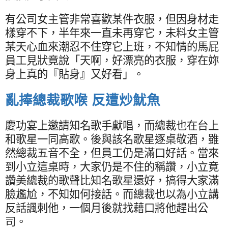
有公司女主管非常喜歡某件衣服，但因身材走
樣穿不下，半年來一直未再穿它，未料女主管
某天心血來潮忍不住穿它上班，不知情的馬屁
員工見狀竟說「天啊，好漂亮的衣服，穿在妳
身上真的『貼身』又好看」。
亂捧總裁歌喉 反遭炒魷魚
慶功宴上邀請知名歌手獻唱，而總裁也在台上
和歌星一同高歌。後與該名歌星逐桌敬酒，雖
然總裁五音不全，但員工仍是滿口好話。當來
到小立這桌時，大家仍是不住的稱讚，小立竟
讚美總裁的歌聲比知名歌星還好，搞得大家滿
臉尷尬，不知如何接話。而總裁也以為小立講
反話諷刺他，一個月後就找藉口將他趕出公
司。