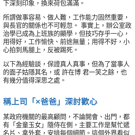
下深刻印象，換來荷包滿滿。
所謂做事容易、做人難，工作能力固然重要，
與長官的關係也不可輕忽。 事實上，辦公室政
治學已成為上班族的顯學，但技巧存乎一心，
用得好，工作愉快、前途無量；用得不好，小
心拍到馬腿上，反被踢死。
以下為經驗談，保證真人真事，但為了當事人
的面子姑隱其名，或 許在博 君一笑之餘，也
有幾分值得深思之處。
稱上司「×爸爸」深討歡心
某政府機關的最高顧問，不論開會、出門，都
有「金童玉女」隨侍在側，主要工作是幫忙遞
名片、拿外套，安排每個細節。這個外界看似