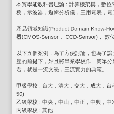
本質學能教科書理論
:
計算機架構，數位
務，示波器，邏輯分析儀，三用電表，電
產品領域知識
(Product Domain Know-Ho
器
(CMOS-Sensor
，
CCD-Sensor)
， 數
以下五個案例，為了方便討論，也為了讓
座的前提下，姑且將畢業學校作一簡單分
君，就是一流文憑，三流實力的典範。
甲級學校
:
台大，清大，交大，成大，台
50)
乙級學校
:
中央，中山，中正，中興，中
丙級學校
:
其他