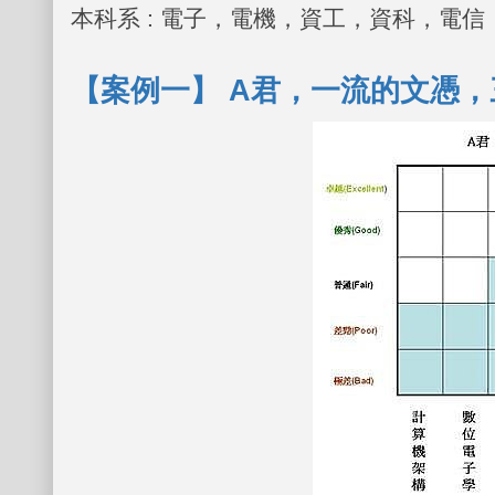
本科系
:
電子，電機，資工，資科，電信
【案例一】
A
君，一流的文憑，