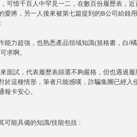
人，可惜千百人中罕見一二，在數百份履歷表，近
的愛將，另一人後來被第七篇提到的
B
公司給錄
:
作能力超強，也熟悉產品領域知識
(
規格書，白
/
橘
不可求啊。
能來面試，代表履歷表篩選不夠嚴格，但也遇過履
對於這種情形，筆者只能感嘆，詐騙集團已經入
通報卡安心。
其可能具備的知識
/
技能包括
: