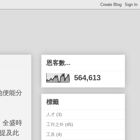
恩客數...
564,613
地便能分
標籤
人才
(3)
，全盛時
工作之外
(45)
提及此
工具
(4)