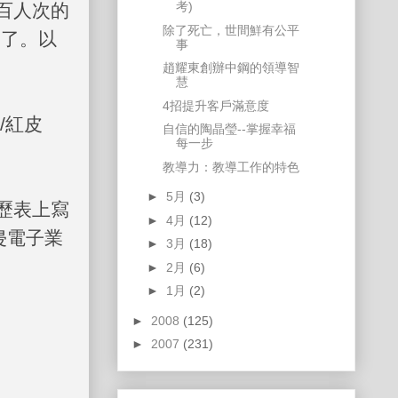
考)
百人次的
除了死亡，世間鮮有公平
用了。以
事
趙耀東創辦中鋼的領導智
慧
4招提升客戶滿意度
/
紅皮
自信的陶晶瑩--掌握幸福
每一步
教導力：教導工作的特色
►
5月
(3)
歷表上寫
►
4月
(12)
侵電子業
►
3月
(18)
►
2月
(6)
►
1月
(2)
►
2008
(125)
►
2007
(231)