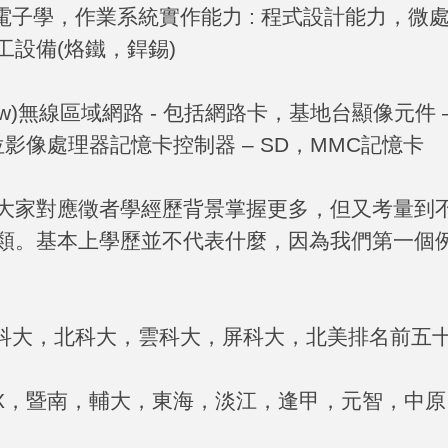
電子學，作業系統實作能力
:
程式設計能力，微
工設備
(
烙鐵，銲錫
)
w)
無線區域網路
-
包括網路卡，基地台顯像元件 –
位影像處理器記憶卡控制器 –
SD
，
MMC
記憶卡
大家對應徵者學經歷背景掌握更多，但又考量到
類。基本上學歷並不代表什麼，因為我們第一個
科大，北科大，雲科大，屏科大，北美排名前五
X
，暨南，輔大，東海，淡江，逢甲，元智，中原