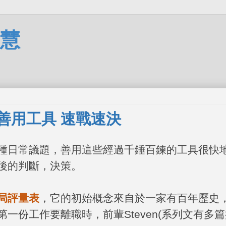
慧
善用工具 速戰速決
種日常議題，善用這些經過千錘百鍊的工具很快
後的判斷，決策。
局評量表
，它的初始概念來自於一家有百年歷史
第一份工作要離職時，前輩
Steven(
系列文有多篇