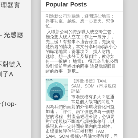
Popular Posts
處理器實
剛進新公司別躁進，避開這些地雷：
得罪功臣、越線、想一步登天、幫倒
忙...
入職新公司的資深職人或空降主管，
 光感應
難免想大破大立在工作上一展身手，
先且慢！有些事不適合躁進，先摸清
楚所處的情境，本文分享5個你該小心
的職場地雷：得罪功臣、擋人財路、
越線、想一步登天及幫倒忙，教你如
何一一拆解！ 地雷1：得罪辛苦把公司
不對號入
帶到當前里程碑的同事 這是我親眼目
睹的故事，莫尼...
例子
A
【評量指標】TAM、
SAM、SOM（市場規模
評估）
市場規模有多大？這通
常是個大哉問的問題？
十
(Top-
因為我們所面對的外部環境變化日益
加速，「評估」兩字儼然成為一個動
態的過程，對產品經理來說，必須要
對市場規模不斷進行調整和修訂，以
保證其在一定時間範圍內的準確性。
市場規模評估的三種類型 TAM、
SAM、SOM 根據史丹佛大學教授，同