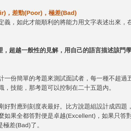
ir)
，差勁
(Poor)
，極差
(Bad)
定義，如此才能順利的將能力用文字表述出來，
理，超越一般性的見解，用自己的語言描述該門
計一份簡單的考題來測試面試者，每一種不超過
識，技能，那考題可以控制在二十五題內。
剛好對應到刻度表最好。比方說題組設計成四題
麼如果全都答對便是卓越
(Excellent)
，如果只答
是極差
(Bad)
了。