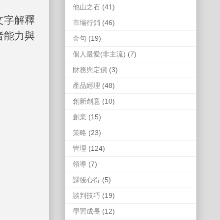
他山之石
(41)
文字解釋
市場行銷
(46)
者能力與
金句
(19)
個人最愛(非主流)
(7)
財務與定價
(3)
產品經理
(48)
創新創意
(10)
創業
(15)
策略
(23)
管理
(124)
領導
(7)
課後心得
(5)
談判技巧
(19)
學習成長
(12)