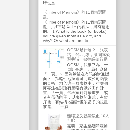
時也是...
《Tribe of Mentors》的11個精選問
題。
《Tribe of Mentors》的11個精選問
題。, 以下是 Xdite 的看法，挺有意思
的。 1.What is the book (or books)
you’ve given most as a gift, and
why? Or what are one to...
OGSM是什麼？一張表
格、4個元素，讓團隊凝
聚共識、敏捷調整行動
OGSM，我稱它為「一
頁計畫表」。為什麼是
「一頁」？ 因為希望在有限的溝通版
面下，策略性地揀選可完成公司願景
的目標，放入這一頁表格中，並讓團
隊專注在討論有策略貢獻的工作計
畫。「一頁」代表須針對最重要、或
者有價值的事，以表格的形式，有次
序地、有結構地讓計畫依當初的規畫
前進。 「一頁...
離職違反競業禁止 10人
判賠
嘉義一家生產殘障電動