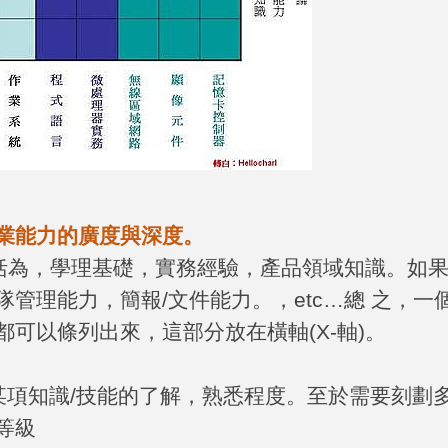
業能力的廣度與深度。
括為，學理基礎，實務經驗，產品領域知識。如
隊管理能力，簡報
/
文件能力。，
etc
…總 之，一
都可以條列出來，這部分放在橫軸
(X-
軸
)
。
某項知識
/
技能的了解，熟悉程度。至於需要刻劃
等級