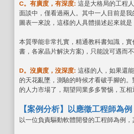
C
。有廣度，有深度
:
這是大格局的工程
面談中，僅看過兩人。其中一人目前是我
圖表一來說，這樣的人具體描述起來就是
本質學能非常扎實，精通教科書知識，實
書，各家晶片解決方案
)
，只能說可遇而
D
。沒廣度，沒深度
:
這樣的人，如果還
的天花亂墜，測驗的時候才看破手腳的。
的人力市場了，期望同業多多警惕，互相
【案例分析】以應徵工程師為例
以一位負責驅動軟體開發的工程師為例，