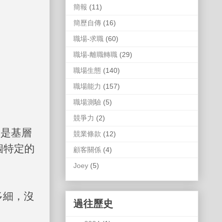
簡報
(11)
簡歷自傳
(16)
職場-求職
(60)
職場-離職轉職
(29)
職場生態
(140)
職場能力
(157)
職場測驗
(5)
競爭力
(2)
果是基層
競業條款
(12)
個特定的
顧客關係
(4)
Joey
(5)
多細，沒
過往歷史