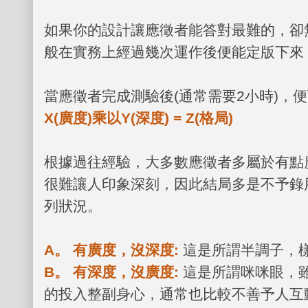
如果你的設計讓應徵者能答對最難的，卻
般在實務上經過幾次運作後便能定版下來
當應徵者完成測驗後
(
通常需要
2
小時
)
，便
X(
廣度
)
乘以
Y(
深度
) = Z(
格局
)
根據過往經驗，大多數應徵者多屬於有點
很難讓人印象深刻，因此結局多是不予錄
列狀況。
A
。 有廣度，沒深度
:
這是所謂半調子，
B
。 有深度，沒廣度
:
這是所謂咪咪眼，
的投入整副身心，通常也比較不善予人互