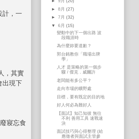
►
9月
(20)
►
8月
(27)
設計，一
►
7月
(32)
。
▼
6月
(15)
變動中的下一個出路 波
段職涯時
為什麼妳要道歉？
郭台銘教你「職場出牌
學」
人才 是策略的第一個步
人，其實
驟 / 傑克．威爾許
老闆能有多公平？
會出現下
走向市場的曠野處
目標，要有既定的目的地
好人何必為難好人
【面試】知己知彼 無往
不利 善用工具 速戰速
廢寢忘食
決
面試技巧與心得整理 (給
應徵者與面試主管參