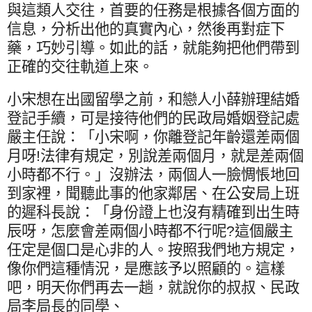
與這類人交往，首要的任務是根據各個方面的
信息，分析出他的真實內心，然後再對症下
藥，巧妙引導。如此的話，就能夠把他們帶到
正確的交往軌道上來。
小宋想在出國留學之前，和戀人小薛辦理結婚
登記手續，可是接待他們的民政局婚姻登記處
嚴主任說：「小宋啊，你離登記年齡還差兩個
月呀
!
法律有規定，別說差兩個月，就是差兩個
小時都不行。」沒辦法，兩個人一臉惆悵地回
到家裡，聞聽此事的他家鄰居、在公安局上班
的遲科長說：「身份證上也沒有精確到出生時
辰呀，怎麼會差兩個小時都不行呢
?
這個嚴主
任定是個口是心非的人。按照我們地方規定，
像你們這種情況，是應該予以照顧的。這樣
吧，明天你們再去一趟，就說你的叔叔、民政
局李局長的同學、