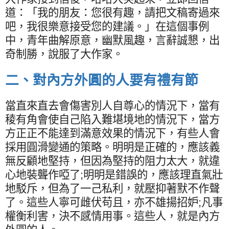
道：「我的朋友：您很有趣，請把文稿寄過來
吧，我很樂意接受您的建議。」在這個事例
中，青年曲解原意，幽默風趣，言辭誠懇，出
奇制勝，說服了大作家。
二、對內方外圓的人要有禮有節
當直來直去會傷害別人自尊心的情況下，當有
稜有角會使自己陷入難堪境地的情況下，當方
方正正不能達到滿意效果的情況下，有些人會
採用圓滑變通的策略。明明是正確的，應該義
無反顧地堅持，但因為堅持的阻力太大，就違
心地裝聾作啞了
;
明明是錯誤的，應該理直氣壯
地駁斥，但為了一己私利，就壓抑著默不作聲
了。這些人寧可雌伏苟且，亦不雄揚招妒
;
凡事
權衡利害，決不感情用事。這些人，就是內方