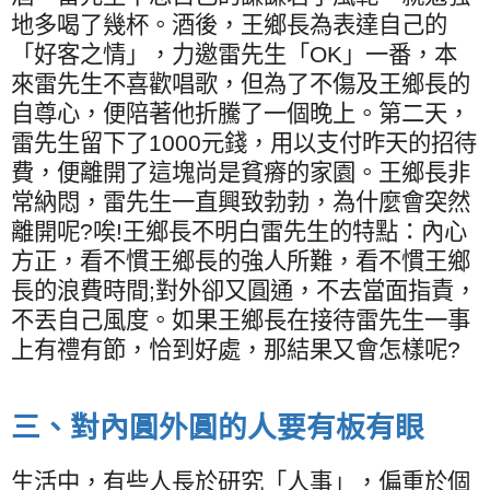
地多喝了幾杯。酒後，王鄉長為表達自己的
「好客之情」，力邀雷先生「
OK
」一番，本
來雷先生不喜歡唱歌，但為了不傷及王鄉長的
自尊心，便陪著他折騰了一個晚上。第二天，
雷先生留下了
1000
元錢，用以支付昨天的招待
費，便離開了這塊尚是貧瘠的家園。王鄉長非
常納悶，雷先生一直興致勃勃，為什麼會突然
離開呢
?
唉
!
王鄉長不明白雷先生的特點：內心
方正，看不慣王鄉長的強人所難，看不慣王鄉
長的浪費時間
;
對外卻又圓通，不去當面指責，
不丟自己風度。如果王鄉長在接待雷先生一事
上有禮有節，恰到好處，那結果又會怎樣呢
?
三、對內圓外圓的人要有板有眼
生活中，有些人長於研究「人事」，偏重於個