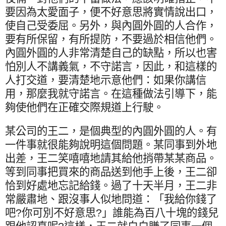
要因為太愛面子，便不好意思將實情說出口，
使自己受委屈。另外，與內圓外圓的人合作，
要有所保留，有所提防，不要過於相信他們。
內圓外圓的人非常清楚自己的缺點，所以也害
怕別人不講義氣，不守諾言，因此，和這樣的
人打交道，要清楚地示意他們：如果你講信
用，那麼我就守諾言。在這種做法引導下，能
夠使他們在正確交際規道上行駛。
某公司的王二，是個典型的內圓外圓的人。有
一件事就很能夠說明這個問題。某同事到外地
出差，王二笑嘻嘻地請其給他捎帶某某商品。
等到同事把買來的商品送到他手上後，王二卻
恰到好處地忘記給錢。過了十天半月，王二非
常嚴肅地、跟沒事人似地問道：「我給你錢了
吧
?
你可別不好意思
?
」誰能為百八十塊的錢兒