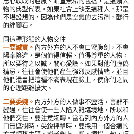
忠心耿耿的屈原、剛直無私的包拯，是這類人
物的典型代表。如果社會上缺乏這種人，那是
不堪設想的，因為他們是空氣的去污劑，醜行
的絆腳石。
同這種形態的人物交往
一要誠實。
內方外方的人不會口蜜腹劍，不會
陽奉陰違，是個值得信賴、值得尊重的人物，
所以要待之以誠，關心愛護。如果對他們虛偽
猜忌，往往會使他們產生強烈反感情緒，並且
他們還會把這種不滿表現在臉上，使你們之間
的心理距離擴大。
二要委婉。
內方外方的人做事不靈活，言辭不
變通，往往會使一些人陷入難堪境地，所以和
他們交往，要注意婉轉。當看到內方外方的人
口無遮攔時，尖銳抨擊時，要採用一個合適的