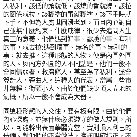
人私利，該低的頭就低，該燒的香就燒，該拉
的關係就拉，該糊塗的事就糊塗，該下手時就
下手。不但為人處世圓滑老到，而且內心對自
己並無什麼約束、什麼戒律，很少去追問人生
真正的意義。他們遇到好事、露臉的事、有利
的事，就去搶
;
遇到壞事、無名的事、無利的
事，就去推。這種形態的人物，便是內圓外圓
的人。與內方外圓的人不同點是，他們一般不
會同情弱者，救濟窮人，甚至為了私利，還會
算計人，歪曲人。這種人的代表，當屬一些市
井無賴，街頭小人。由於他們缺少頂天立地的
氣概，所以一般不會成為大器。
同這種形態的人交往，要有板有眼。由於他們
內心深處，並無什麼必須遵守的做人規則，所
以，可能幹出表面華麗亮堂、實則損人利己的
伎倆。對他們的不當做法，應該明確指正，不