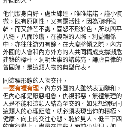
外圓的人。
他們潔身自好，處世練達，唯唯諾諾，謹小慎
微，既有原則性，又有靈活性。因為聰明強
幹，而又鋒芒不露，喜怒不形於色，所以四平
八穩，八面玲瓏，在複雜的人際、利益關係
中，亦往往游刃有餘。在大廈將傾之際，內方
外圓的人會和內方外方的人共同構成支撐瀕危
建築的樑柱。洞明世事的諸葛亮、謙虛自律的
曾國藩，是這類人物的典型代表。
同這種形態的人物交往，
一要有禮有理
。內方外圓的人雖然表面隨和，
但內心卻是厭惡粗魯，仇視邪惡，無禮無理的
人是不能和這類人結為至交的。如果想縮短同
這類人的心理距離，就必須表現出你的積極、
健康、向上的交往心態。恥於見人、低三下四
的言行舉止，盡量在這些人面前少出現，如