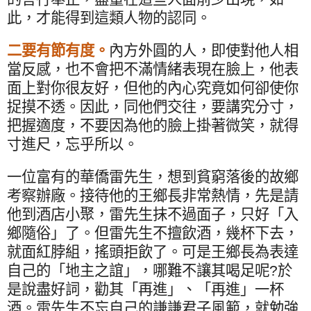
此，才能得到這類人物的認同。
二要有節有度。
內方外圓的人，即使對他人相
當反感，也不會把不滿情緒表現在臉上，他表
面上對你很友好，但他的內心究竟如何卻使你
捉摸不透。因此，同他們交往，要講究分寸，
把握適度，不要因為他的臉上掛著微笑，就得
寸進尺，忘乎所以。
一位富有的華僑雷先生，想到貧窮落後的故鄉
考察辦廠。接待他的王鄉長非常熱情，先是請
他到酒店小聚，雷先生抹不過面子，只好「入
鄉隨俗」了。但雷先生不擅飲酒，幾杯下去，
就面紅脖組，搖頭拒飲了。可是王鄉長為表達
自己的「地主之誼」，哪難不讓其喝足呢
?
於
是說盡好詞，勸其「再進」、「再進」一杯
酒。雷先生不忘自己的謙謙君子風範，就勉強