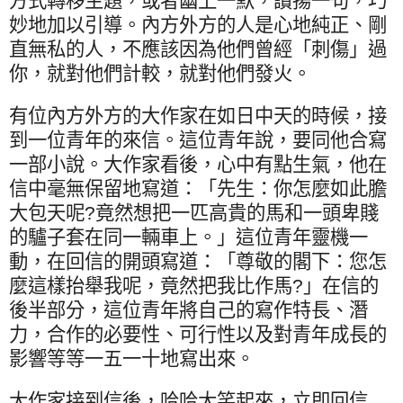
方式轉移主題，或者幽上一默，讚揚一句，巧
妙地加以引導。內方外方的人是心地純正、剛
直無私的人，不應該因為他們曾經「刺傷」過
你，就對他們計較，就對他們發火。
有位內方外方的大作家在如日中天的時候，接
到一位青年的來信。這位青年說，要同他合寫
一部小說。大作家看後，心中有點生氣，他在
信中毫無保留地寫道：「先生：你怎麼如此膽
大包天呢
?
竟然想把一匹高貴的馬和一頭卑賤
的驢子套在同一輛車上。」這位青年靈機一
動，在回信的開頭寫道：「尊敬的閣下：您怎
麼這樣抬舉我呢，竟然把我比作馬
?
」在信的
後半部分，這位青年將自己的寫作特長、潛
力，合作的必要性、可行性以及對青年成長的
影響等等一五一十地寫出來。
大作家接到信後，哈哈大笑起來，立即回信