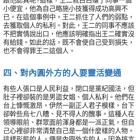
跟他認真呢
?
這樣，王二就白白賺了同事一個
小便宜，他為自己略施小技獲得成功高興不
已。在這個事例中，王二抓住了人們的弱點，
去獲取個人的私利。對此，王二的同事不應該
不把實情說出口，他應該明確指出王二確實沒
有給錢。如此的話，既不會使自己受到損失，
也不會得罪王二這個人。
四、對內圓外方的人要靈活變通
有些人張口是人民利益，閉口是黨紀國法，但
肚子裡卻裝的是男盜女娼、個人私利。他們在
台上慷慨激昂，伊然一副正人君子模樣，台下
卻幹些烏七八糟、見不得人的醜事。這種人在
領導眼前、群眾面前渾身都是一派正氣，但自
己心裡卻非常清楚自己是一個什麼樣的人物。
這樣形態的人，便是內圓外方的人。因為搞言