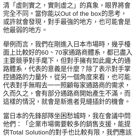
清「虛則實之，實則虛之」的真象，眼界將會
完全不同。當你能以
Out of the box
的思考，
或許就會發現，對手最強的地方，也可能會是
他最弱的地方。
舉例而言，我們在剛進入日本市場時，幾乎檯
面上比較好的
60
、
70
家通路商體系，都已盡入
主要競爭對手麾下，但對手擁有如此龐大的通
路體系，代表的意義是什麼？除了表示對手掌
控通路的力量外，從另一個角度來看，也可能
代表對手無暇去一一照顧每家通路商的需求，
久而久之，會有部分通路商開始產生不滿，而
這樣的情況，就會是新進者見縫插針的機會。
當日本的先鋒部隊坐困愁城時，我在會議中問
他們：「企業市場需要較多的銷售支援，能提
供
Total Solution
的對手也比較有限，我們應該