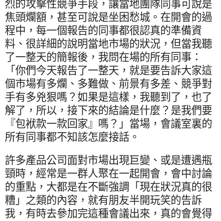
烈的攻擊性競爭手段，讓當地團隊同事可說是
焦頭爛額，甚至可說是坐困愁城。在開會的過
程中，每一個報告的同事都很認真的準備資
料、很詳細的說明當地市場的狀況，但當我聽
了一整天的簡報後，我問在場的所有同事：
「你們今天報告了一整天，就是要告訴大家這
個市場有多爛、多難做、前景有多差、競爭對
手有多兇狠嗎？如果是這樣，我聽到了，也了
解了，所以，接下來的結論是什麼？是我們要
『包袱款一款回家』嗎？」當場，會議室裏的
所有同事都不知該怎麼接話。
許多產品公司面對市場出現巨變、或是遭遇瓶
頸時，經常是一群人聚在一起開會，會中討論
的重點，大都是在不斷強調「現在狀況真的很
糟」之類的內容，就有朋友半開玩笑的告訴
我，有時去參加完這種會議出來，真的會覺得