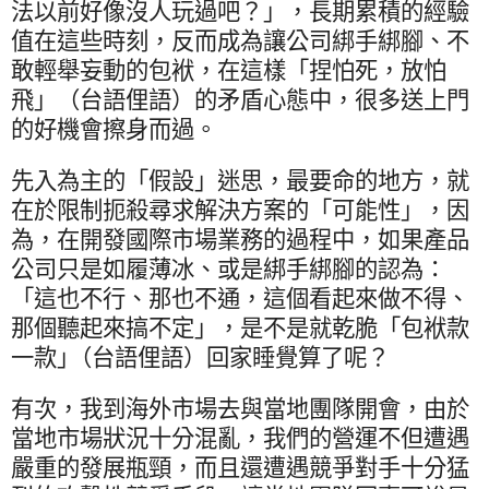
法以前好像沒人玩過吧？」，長期累積的經驗
值在這些時刻，反而成為讓公司綁手綁腳、不
敢輕舉妄動的包袱，在這樣「捏怕死，放怕
飛」（台語俚語）的矛盾心態中，很多送上門
的好機會擦身而過。
先入為主的「假設」迷思，最要命的地方，就
在於限制扼殺尋求解決方案的「可能性」，因
為，在開發國際市場業務的過程中，如果產品
公司只是如履薄冰、或是綁手綁腳的認為：
「這也不行、那也不通，這個看起來做不得、
那個聽起來搞不定」，是不是就乾脆「包袱款
一款｣（台語俚語）回家睡覺算了呢？
有次，我到海外市場去與當地團隊開會，由於
當地市場狀況十分混亂，我們的營運不但遭遇
嚴重的發展瓶頸，而且還遭遇競爭對手十分猛