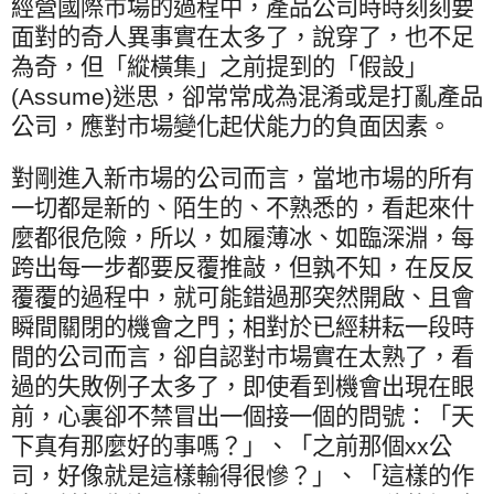
經營國際市場的過程中，產品公司時時刻刻要
面對的奇人異事實在太多了，說穿了，也不足
為奇，但「縱橫集」之前提到的「假設」
(Assume)
迷思，卻常常成為混淆或是打亂產品
公司，應對市場變化起伏能力的負面因素。
對剛進入新市場的公司而言，當地市場的所有
一切都是新的、陌生的、不熟悉的，看起來什
麼都很危險，所以，如履薄冰、如臨深淵，每
跨出每一步都要反覆推敲，但孰不知，在反反
覆覆的過程中，就可能錯過那突然開啟、且會
瞬間關閉的機會之門；相對於已經耕耘一段時
間的公司而言，卻自認對市場實在太熟了，看
過的失敗例子太多了，即使看到機會出現在眼
前，心裏卻不禁冒出一個接一個的問號：「天
下真有那麼好的事嗎？」、「之前那個
xx
公
司，好像就是這樣輸得很慘？」、「這樣的作