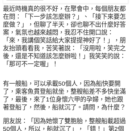
最近時機真的很不好，在聚會中，每個朋友都
在問：「下一步該怎麼辦？」、「接下來要怎
麼做？」，但聊了半天，卻也聊不出什麼好答
案，氣氛也越來越悶，我忍不住開口說：
「來，我講個笑話給大家提提神好了！」，朋
友抬頭看看我，苦笑著說：「沒用啦，笑完之
後，還是不知道該怎麼辦啦！」我笑笑的說：
「那可不一定喔」！
有一艘船，可以承載
50
個人，因為船快要開
了，乘客魚貫登船就坐，整艘船差不多快坐滿
了，最後，來了
1
位身懷六甲的孕婦，她也跟
著登船了，然後，船就沉了。請問，為什麼？
朋友說：「因為她懷了雙胞胎，整艘船載超過
50
個人，所以，船就沉了」，「錯！」第
2
個