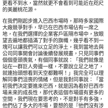
更看不到水，當然就更不會看到可能近在咫尺
的美麗桃花源。
在我們剛起步進入巴西市場時，那時多家國際
大廠競爭對手，早已在巴西市場佔有一席之
地，在我們選擇的企業客戶區隔市場中，放眼
望去遍地都插滿了對手的旗幟，幾乎看不到一
塊可以讓我們可以立足的淨土，我到當地去與
公司同事開會討論後續發展規畫，只見同事們
個個垂頭喪氣，有個同事就說：「我們就像是
站在一群巨人旁邊一樣，不要說立足之地了，
就連抬頭想看到天空都難啊！」我完全可以理
解同事們沮喪的情緒，但是我對同事說：「當
初我們決定要進來巴西，就是因為看好巴西市
場未來的成長性，那代表這個市場還有更多的
空間，我們現在要思考的，不是對手有多強，
他們佔了多大的市場，要想的是『他們沒有涉