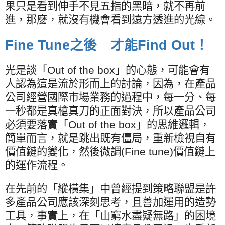
果只是看到伸手不見五指的黑暗，就不再前
進，那麼，就沒有機會看到遠方透進的光線。
Fine Tune
之後 才能
Find Out
！
光是談「
Out of the box
」的心態，可能會有
人認為這是流於形而上的討論，因為，在產品
公司經營國際市場業務的過程中，每一分、每
一秒都是真槍真刀的正面對決，所以產品公司
必須要落實「
Out of the box
」的思維邏輯，
簡單而言，就是跳出既有僵局，重新檢視自有
價值鏈的變化，然後微調
(Fine tune)
價值鏈上
的運作流程。
在先前的「縱橫集」中曾經提到策略聯盟是許
多產品公司應該深刻思考，且善加運用的造勢
工具，事實上，在「山窮水盡疑無路」的困境