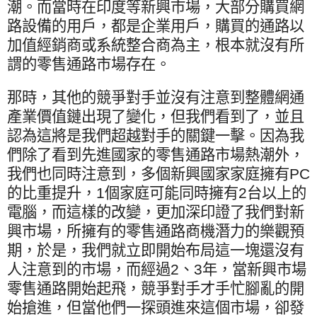
潮。而當時在印度等新興市場，大部分購買網
路設備的用戶，都是企業用戶，購買的通路以
加值經銷商或系統整合商為主，根本就沒有所
謂的零售通路市場存在。
那時，其他的競爭對手並沒有注意到整體網通
產業價值鏈出現了變化，但我們看到了，並且
認為這將是我們超越對手的關鍵一擊。因為我
們除了看到先進國家的零售通路市場熱潮外，
我們也同時注意到，多個新興國家家庭擁有
PC
的比重提升，
1
個家庭可能同時擁有
2
台以上的
電腦，而這樣的改變，更加深印證了我們對新
興市場，所擁有的零售通路商機潛力的樂觀預
期，於是，我們就立即開始布局這一塊還沒有
人注意到的市場，而經過
2
、
3
年，當新興市場
零售通路開始起飛，競爭對手才手忙腳亂的開
始搶進，但當他們一探頭進來這個市場，卻發