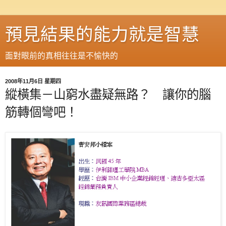
預見結果的能力就是智慧
面對眼前的真相往往是不愉快的
2008年11月6日 星期四
縱橫集－山窮水盡疑無路？ 讓你的腦
筋轉個彎吧！