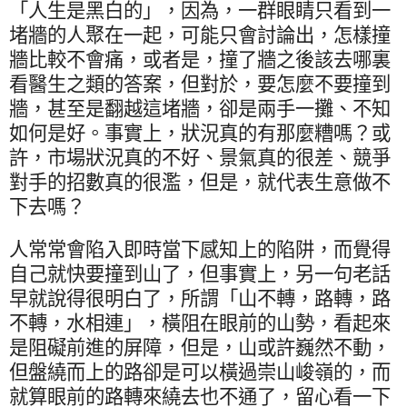
「人生是黑白的」，因為，一群眼睛只看到一
堵牆的人聚在一起，可能只會討論出，怎樣撞
牆比較不會痛，或者是，撞了牆之後該去哪裏
看醫生之類的答案，但對於，要怎麼不要撞到
牆，甚至是翻越這堵牆，卻是兩手一攤、不知
如何是好。事實上，狀況真的有那麼糟嗎？或
許，市場狀況真的不好、景氣真的很差、競爭
對手的招數真的很濫，但是，就代表生意做不
下去嗎？
人常常會陷入即時當下感知上的陷阱，而覺得
自己就快要撞到山了，但事實上，另一句老話
早就說得很明白了，所謂「山不轉，路轉，路
不轉，水相連」，橫阻在眼前的山勢，看起來
是阻礙前進的屏障，但是，山或許巍然不動，
但盤繞而上的路卻是可以橫過崇山峻嶺的，而
就算眼前的路轉來繞去也不通了，留心看一下