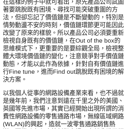
在這樣的例子中就可看出，原先產品公司試圖
著要跳脫既有困境、尋找可能突破重圍的方
法，但卻忘記了價值鏈是不斷變動的，特別是
情勢動盪不安的時刻，價值鏈環節更可能因此
改變了原來的樣貌。所以產品公司必須要重新
檢視自身既有的價值鏈，在
Out of the box
的
思維模式下，更重要的是要綜觀全局，檢視整
體大環境價值鏈的變化，注意競爭對手價值鏈
動態，才能以此作為依據，針對自有價值鏈進
行
Fine tune
，進而
Find out
跳脫既有困境的解
決方案。
以我個人從事的網路設備產業來看，也不過就
是幾年前，我們注意到遠在千里之外的美國、
英國等先進市場，其實已經開始出現所謂的消
費性網路設備的零售通路市場，無線區域網路
(WLAN)
的興起，造就一波零售通路銷售熱