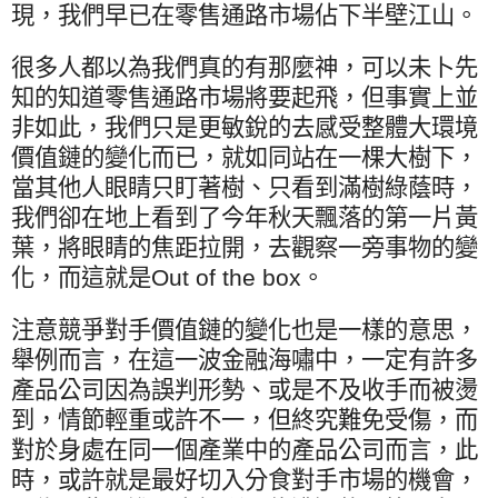
現，我們早已在零售通路市場佔下半壁江山。
很多人都以為我們真的有那麼神，可以未卜先
知的知道零售通路市場將要起飛，但事實上並
非如此，我們只是更敏銳的去感受整體大環境
價值鏈的變化而已，就如同站在一棵大樹下，
當其他人眼睛只盯著樹、只看到滿樹綠蔭時，
我們卻在地上看到了今年秋天飄落的第一片黃
葉，將眼睛的焦距拉開，去觀察一旁事物的變
化，而這就是
Out of the box
。
注意競爭對手價值鏈的變化也是一樣的意思，
舉例而言，在這一波金融海嘯中，一定有許多
產品公司因為誤判形勢、或是不及收手而被燙
到，情節輕重或許不一，但終究難免受傷，而
對於身處在同一個產業中的產品公司而言，此
時，或許就是最好切入分食對手市場的機會，