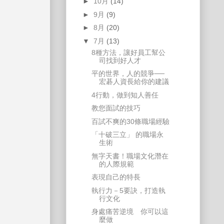
►
10月
(14)
►
9月
(9)
►
8月
(20)
▼
7月
(13)
8種方法，讓好員工幫公
司找到好人才
平的世界，人的競爭──
宏碁人資長給你的建議
4行動，做到知人善任
教您面試的技巧
百試不爽的30條職場經驗
「十破三立」 的職場永
生術
無字天書！職場文化潛在
的人際規範
表現自己的特長
執行力－5要訣，打造執
行文化
身處痛苦逆境 你可以這
麼做