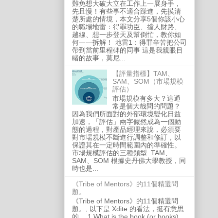
難免想大破大立在工作上一展身手，
先且慢！有些事不適合躁進，先摸清
楚所處的情境，本文分享5個你該小心
的職場地雷：得罪功臣、擋人財路、
越線、想一步登天及幫倒忙，教你如
何一一拆解！ 地雷1：得罪辛苦把公司
帶到當前里程碑的同事 這是我親眼目
睹的故事，莫尼...
【評量指標】TAM、
SAM、SOM（市場規模
評估）
市場規模有多大？這通
常是個大哉問的問題？
因為我們所面對的外部環境變化日益
加速，「評估」兩字儼然成為一個動
態的過程，對產品經理來說，必須要
對市場規模不斷進行調整和修訂，以
保證其在一定時間範圍內的準確性。
市場規模評估的三種類型 TAM、
SAM、SOM 根據史丹佛大學教授，同
時也是...
《Tribe of Mentors》的11個精選問
題。
《Tribe of Mentors》的11個精選問
題。, 以下是 Xdite 的看法，挺有意思
的。 1.What is the book (or books)