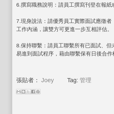
6.
撰寫職務說明：請員工撰寫刊登在報紙
7.
現身說法：請優秀員工實際面試應徵者
工作內涵，讓雙方可更進一步互相評估。
8.
保持聯繫：請員工聯繫所有已面試、但
易進到面試程序，藉由聯繫保有日後合作
張貼者：
Joey
Tag:
管理