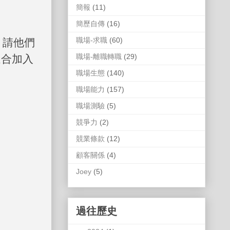
簡報
(11)
簡歷自傳
(16)
職場-求職
(60)
，請他們
職場-離職轉職
(29)
適合加入
職場生態
(140)
職場能力
(157)
職場測驗
(5)
競爭力
(2)
競業條款
(12)
顧客關係
(4)
Joey
(5)
過往歷史