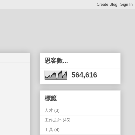
恩客數...
564,616
標籤
人才
(3)
工作之外
(45)
工具
(4)