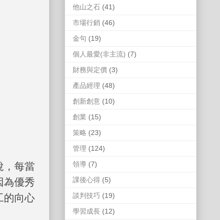
他山之石
(41)
市場行銷
(46)
金句
(19)
個人最愛(非主流)
(7)
財務與定價
(3)
產品經理
(48)
創新創意
(10)
創業
(15)
策略
(23)
管理
(124)
領導
(7)
說，每當
課後心得
(5)
因為優秀
談判技巧
(19)
工的向心
學習成長
(12)