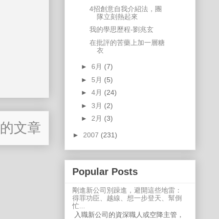
4招創意自我介紹法，團
隊立刻熱起來
我的學思歷程-劉兆玄
在批評的苦藥上加一層糖
衣
►
6月
(7)
►
5月
(5)
►
4月
(24)
►
3月
(2)
►
2月
(3)
的文章
►
2007
(231)
Popular Posts
剛進新公司別躁進，避開這些地雷：
得罪功臣、越線、想一步登天、幫倒
忙...
入職新公司的資深職人或空降主管，