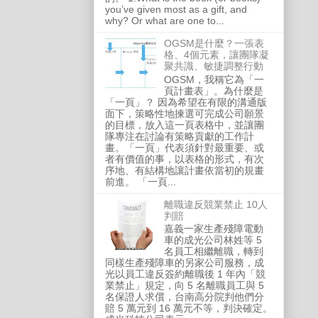
you’ve given most as a gift, and
why? Or what are one to...
OGSM是什麼？一張表
格、4個元素，讓團隊凝
聚共識、敏捷調整行動
OGSM，我稱它為「一
頁計畫表」。為什麼是
「一頁」？ 因為希望在有限的溝通版
面下，策略性地揀選可完成公司願景
的目標，放入這一頁表格中，並讓團
隊專注在討論有策略貢獻的工作計
畫。「一頁」代表須針對最重要、或
者有價值的事，以表格的形式，有次
序地、有結構地讓計畫依當初的規畫
前進。 「一頁...
離職違反競業禁止 10人
判賠
嘉義一家生產殘障電動
車的成光公司林姓等 5
名員工相繼離職，轉到
同樣生產殘障車的另家公司服務，成
光以員工違反簽約離職後 1 年內「競
業禁止」規定，向 5 名離職員工與 5
名保證人求償，台南高分院判他們分
賠 5 萬元到 16 萬元不等，判決確定。