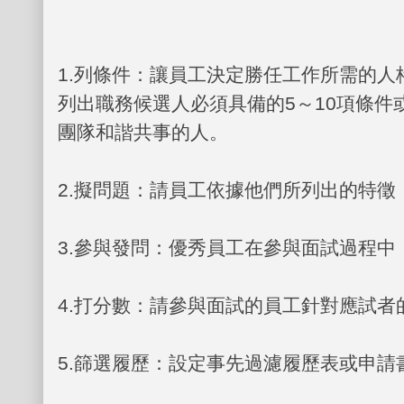
1.
列條件：讓員工決定勝任工作所需的人
列出職務候選人必須具備的
5
～
10
項條件
團隊和諧共事的人。
2.
擬問題：請員工依據他們所列出的特徵
3.
參與發問：優秀員工在參與面試過程中
4.
打分數：請參與面試的員工針對應試者
5.
篩選履歷：設定事先過濾履歷表或申請