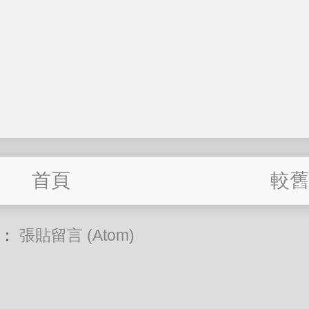
首頁
較舊
閱：
張貼留言 (Atom)