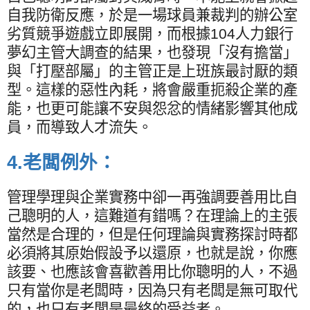
自我防衛反應，於是一場球員兼裁判的辦公室
劣質競爭遊戲立即展開，而根據
104
人力銀行
夢幻主管大調查的結果，也發現「沒有擔當」
與「打壓部屬」的主管正是上班族最討厭的類
型。這樣的惡性內耗，將會嚴重扼殺企業的產
能，也更可能讓不安與怨忿的情緒影響其他成
員，而導致人才流失。
4.
老闆例外：
管理學理與企業實務中卻一再強調要善用比自
己聰明的人，這難道有錯嗎？在理論上的主張
當然是合理的，但是任何理論與實務探討時都
必須將其原始假設予以還原，也就是說，你應
該要、也應該會喜歡善用比你聰明的人，不過
只有當你是老闆時，因為只有老闆是無可取代
的，也只有老闆是最終的受益者。