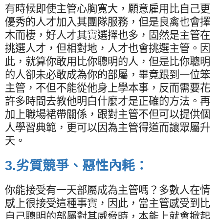
有時候即使主管心胸寬大，願意雇用比自己更
優秀的人才加入其團隊服務，但是良禽也會擇
木而棲，好人才其實選擇也多，固然是主管在
挑選人才，但相對地，人才也會挑選主管。因
此，就算你敢用比你聰明的人，但是比你聰明
的人卻未必敢成為你的部屬，畢竟跟到一位笨
主管，不但不能從他身上學本事，反而需要花
許多時間去教他明白什麼才是正確的方法。再
加上職場裙帶關係，跟對主管不但可以提供個
人學習典範，更可以因為主管得道而讓眾屬升
天。
3.
劣質競爭、惡性內耗：
你能接受有一天部屬成為主管嗎？多數人在情
感上很接受這種事實，因此，當主管感受到比
自己聰明的部屬對其威脅時，本能上就會掀起