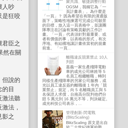
聚共識、敏捷調整行動
壞人吵
OGSM，我稱它為「一
頁計畫表」。為什麼是
只是狂咬
「一頁」？ 因為希望在有限的溝通版
面下，策略性地揀選可完成公司願景
的目標，放入這一頁表格中，並讓團
隊專注在討論有策略貢獻的工作計
畫。「一頁」代表須針對最重要、或
者有價值的事，以表格的形式，有次
壞君臣之
序地、有結構地讓計畫依當初的規畫
前進。 「一頁...
果然在關
離職違反競業禁止 10人
判賠
嘉義一家生產殘障電動
車的成光公司林姓等 5
名員工相繼離職，轉到
；但說的
同樣生產殘障車的另家公司服務，成
光以員工違反簽約離職後 1 年內「競
念的目
業禁止」規定，向 5 名離職員工與 5
名保證人求償，台南高分院判他們分
反激法聽
賠 5 萬元到 16 萬元不等，判決確定。
成光科技公司表示，...
反激法，
管理創新-閃電戰
見影之
(BlitzScaling)
BlitzScaling 原文是出自
於二十世紀德軍的戰