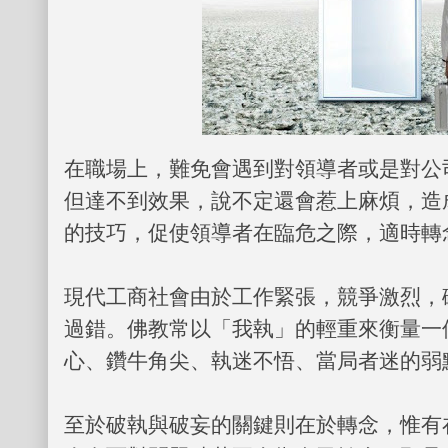
在職場上，難免會遇到對領導者或是對公
但達不到效果，說不定還會惹上麻煩，造
的技巧，促使領導者在臨危之際，適時轉
現代工商社會由於工作緊張，競爭激烈，
過錯。佛教常以「我執」的輕重來衡量一
心、鑽牛角尖、執迷不悟、當局者迷的弱
至於破執與破妄的關鍵則在於轉念，惟有