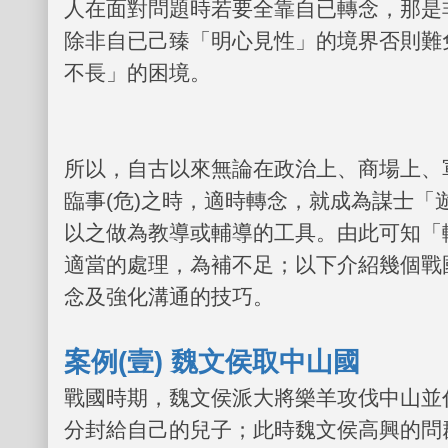
人在面對問題時若要全靠自已轉念，那是
除非自已己臻「明心見性」的境界否則難
不長」的困境。
所以，自古以來無論在政治上、商場上、
臨事
(
危
)
之時，適時轉念，就成為謀士「
以之做為教導或輔導的工具。由此可知「
適當的處理，為補不足；以下介紹幾個戰
念及強化溝通的技巧。
案例
(
壹
)
魏文侯取中山國
戰國時期，魏文侯派大將樂羊攻伐中山並
分封給自己的兒子；此時魏文侯高興的問