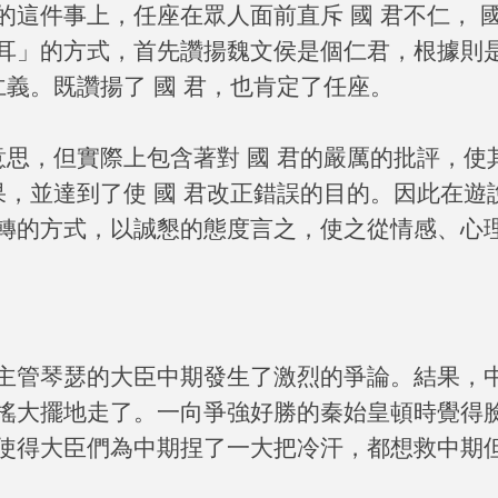
這件事上，任座在眾人面前直斥 國 君不仁， 國
耳」的方式，首先讚揚魏文侯是個仁君，根據則
仁義。既讚揚了 國 君，也肯定了任座。
意思，但實際上包含著對 國 君的嚴厲的批評，使
果，並達到了使 國 君改正錯誤的目的。因此在遊
轉的方式，以誠懇的態度言之，使之從情感、心
主管琴瑟的大臣中期發生了激烈的爭論。結果，
搖大擺地走了。一向爭強好勝的秦始皇頓時覺得
使得大臣們為中期捏了一大把冷汗，都想救中期