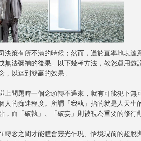
司決策有所不滿的時候；然而，過於直率地表達
成無法彌補的後果。以下幾種方法，教您運用遊
念，以達到雙贏的效果。
碰上問題時一個念頭轉不過來，就有可能犯下無
個人的痴迷程度。所謂「我執」指的就是人天生
點，而「破執」、「破妄」則被視為重要的修行
在轉念之間才能體會靈光乍現、悟境現前的超脫