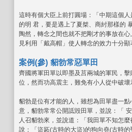
這時有個大臣上前打圓場：「中期這個人
的明 君，要是遇上了夏桀、商紂那樣的 
陶然，轉念之間也就不把剛才的事放在心
見利用「戴高帽」使人轉念的效力十分顯
案例
(
參
)
貂勃常惡單田
齊國將軍田單以即墨及莒兩城的軍民，擊
位，然而功高震主，難免有小人從中破壞
貂勃是位有才能的人，雖想為田單盡一點
意，貂勃常常公開詆毀田單，並說：「 
人召貂勃來，並說道：「我田單不知怎麼
說：「盜跖
(
古時的大盜
)
的狗向堯
(
古時的