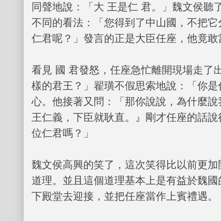
同聲地說：「大 王是仁 君。」魏文侯
不同的看法：「您得到了中山國，不把它
仁君呢？」發言的正是大臣任座，他竟敢
看見 國 君發怒，任座急忙離開現場走
樣的君王？」翟璜不假思索地說：「你是
心。他接著又問：「那你說說，為什麼說
王仁義，下臣就耿直。』剛才任座的話說
位仁君嗎？」
魏文侯高興的笑了，這次笑得比以前更加
道理。並且這個道理基本上是有益於魏國
下殿堂去迎接，並把任座當作上賓禮遇。