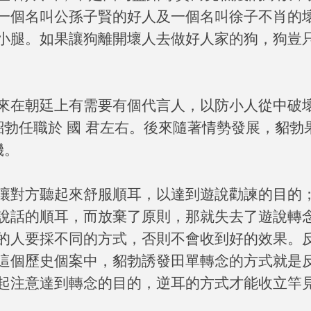
一個名叫公孫子賢的好人及一個名叫徐子不肖的
小腿。如果讓狗離開壞人去做好人家的狗，狗豈
來在朝廷上有需要有個代言人，以防小人從中破
貂勃任職於 國 君左右。後來隨著情勢發展，貂勃
機。
讓對方聽起來舒服順耳，以達到遊說勸諫的目的
說話的順耳，而放棄了原則，那就失去了遊說轉
的人要採不同的方式，否則不會收到好的效果。
這個歷史個案中，貂勃誘發田單轉念的方式就是
起注意達到轉念的目的，逆耳的方式才能收立竿