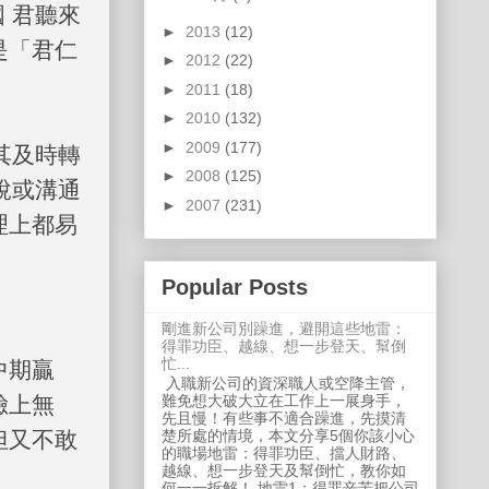
 君聽來
►
2013
(12)
是「君仁
►
2012
(22)
►
2011
(18)
►
2010
(132)
►
2009
(177)
其及時轉
►
2008
(125)
說或溝通
►
2007
(231)
理上都易
Popular Posts
剛進新公司別躁進，避開這些地雷：
得罪功臣、越線、想一步登天、幫倒
忙...
中期贏
入職新公司的資深職人或空降主管，
臉上無
難免想大破大立在工作上一展身手，
先且慢！有些事不適合躁進，先摸清
但又不敢
楚所處的情境，本文分享5個你該小心
的職場地雷：得罪功臣、擋人財路、
越線、想一步登天及幫倒忙，教你如
何一一拆解！ 地雷1：得罪辛苦把公司