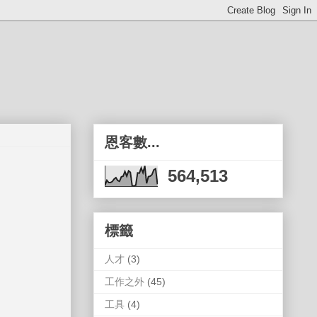
恩客數...
564,513
標籤
人才
(3)
工作之外
(45)
工具
(4)