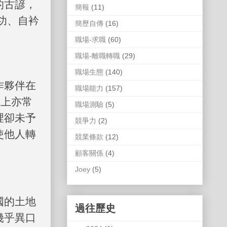
的古諺，
簡報
(11)
功、自衿
簡歷自傳
(16)
職場-求職
(60)
職場-離職轉職
(29)
職場生態
(140)
作夥伴在
職場能力
(157)
導上亦常
職場測驗
(5)
裡卻未予
競爭力
(2)
使他人轉
競業條款
(12)
顧客關係
(4)
Joey
(5)
國的土地
過往歷史
幾乎異口