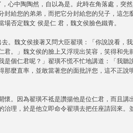
聽了，心中陶陶然，自以為是。此時在角落處，突
分封給您的弟弟，而把它分封給您的兒子，這怎
當場否定魏文 侯是仁 君，魏文侯臉色鐵青。
了出去。魏文侯接著又問大臣翟璜：「你說說看，
仁君。」魏文侯的臉上又浮現出笑容，笑得和先
我是個仁君呢？」翟璜不慌不忙地講道：「我聽
得那麼直率，並敢當著您的面批評您，這不正說
開懷。因為翟璜不祗是讚揚他是位仁君，而且講
的治理，於是他立即命令翟璜去把任座請回來。