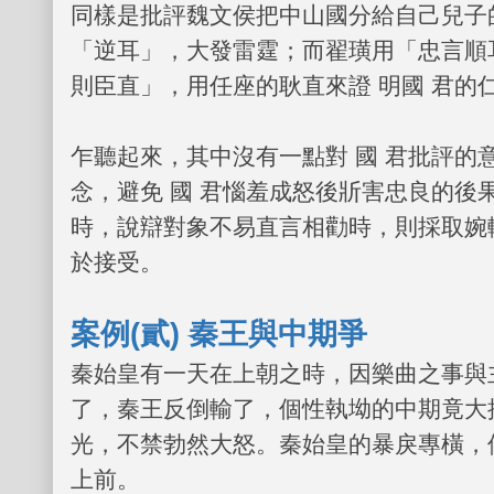
同樣是批評魏文侯把中山國分給自己兒子的
「逆耳」，大發雷霆；而翟璜用「忠言順
則臣直」，用任座的耿直來證 明國 君的
乍聽起來，其中沒有一點對 國 君批評的
念，避免 國 君惱羞成怒後斨害忠良的後
時，說辯對象不易直言相勸時，則採取婉
於接受。
案例
(
貳
)
秦王與中期爭
秦始皇有一天在上朝之時，因樂曲之事與
了，秦王反倒輸了，個性執坳的中期竟大
光，不禁勃然大怒。秦始皇的暴戾專橫，
上前。