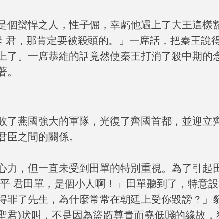
是個蠻悍之人，性子倔，幸虧他遇上了大王這樣豁
暴 君，那肯定要被殺頭的。」一席話，把秦王說
上了。一席恭維的話竟然使秦王打消了殺中期的
著。
敗了燕國強大的軍隊，光復了齊國首都，並迎立
君臣之間的關係。
心力，但一直未受到田單的特別重視。為了引起
安平 君田單，是個小人啊！」田單聽到了，特意
得罪了先生，為什麼常常在朝廷上受你毀謗？」
聖君
)
吠叫，不是因為盜跖尊貴而堯低賤的緣故，