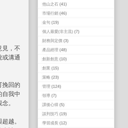
他山之石
(41)
市場行銷
(46)
金句
(19)
個人最愛(非主流)
(7)
財務與定價
(3)
意見，不
產品經理
(48)
說或溝通
創新創意
(10)
創業
(15)
策略
(23)
可挽回的
管理
(124)
的自我中
領導
(7)
觀念。
課後心得
(5)
談判技巧
(19)
與超越。
學習成長
(12)