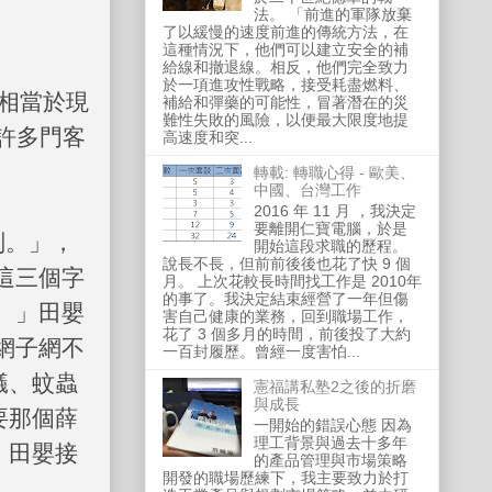
法。 「前進的軍隊放棄
了以緩慢的速度前進的傳統方法，在
這種情況下，他們可以建立安全的補
給線和撤退線。相反，他們完全致力
於一項進攻性戰略，接受耗盡燃料、
相當於現
補給和彈藥的可能性，冒著潛在的災
難性失敗的風險，以便最大限度地提
許多門客
高速度和突...
轉載: 轉職心得 - 歐美、
中國、台灣工作
2016 年 11 月 ，我決定
要離開仁寶電腦，於是
刑。」，
開始這段求職的歷程。
說長不長，但前前後後也花了快 9 個
這三個字
月。 上次花較長時間找工作是 2010年
的事了。我決定結束經營了一年但傷
。」田嬰
害自己健康的業務，回到職場工作，
花了 3 個多月的時間，前後投了大約
網子網不
一百封履歷。曾經一度害怕...
蟻、蚊蟲
憲福講私塾2之後的折磨
與成長
要那個薛
一開始的錯誤心態 因為
理工背景與過去十多年
」田嬰接
的產品管理與市場策略
開發的職場歷練下，我主要致力於打