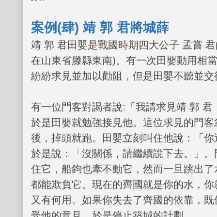
案例
(
肆
)
靖 郭 君將城薛
靖 郭 君田嬰是戰國時期四大公子 孟嘗
在山東省滕縣東南
)
。有一次田嬰動用相
紛紛求見並加以勸阻，但是田嬰不聽並交
有一位門客對謁者說
:
「我請求見靖 郭 
於是田嬰就勉強接見他。這位求見的門客
後，掉頭就跑。田嬰立刻叫住他說：「你
於是說：「沒關係，請繼續說下去。」。
住它，船鉤也牽不動它，然而一旦跳出了
都能欺負它。現在的齊國就是你的水，你
又有何用。如果你失去了齊國的依靠，既
受他的意見，於是停止築城的計劃。