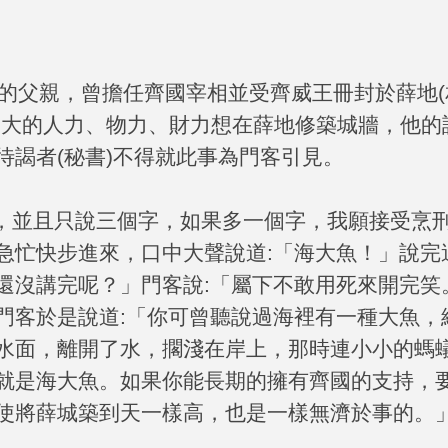
 君的父親，曾擔任齊國宰相並受齊威王冊封於薛地
(
當大的人力、物力、財力想在薛地修築城牆，他的
待謁者
(
秘書
)
不得就此事為門客引見。
君，並且只說三個字，如果多一個字，我願接受烹
急忙快步進來，口中大聲說道
:
「海大魚！」說完
還沒講完呢？」門客說
:
「屬下不敢用死來開完笑
門客於是說道
:
「你可曾聽說過海裡有一種大魚，
水面，離開了水，擱淺在岸上，那時連小小的螞
就是海大魚。如果你能長期的擁有齊國的支持，
使將薛城築到天一樣高，也是一樣無濟於事的。