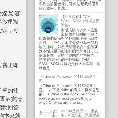
帶到當前里程碑的同事 這是我親眼目
睹的故事，莫尼...
達寬 容
【評量指標】TAM、
得心裡陶
SAM、SOM（市場規模
評估）
念頭，可
市場規模有多大？這通
常是個大哉問的問題？
因為我們所面對的外部環境變化日益
加速，「評估」兩字儼然成為一個動
態的過程，對產品經理來說，必須要
對市場規模不斷進行調整和修訂，以
保證其在一定時間範圍內的準確性。
市場規模評估的三種類型 TAM、
SAM、SOM 根據史丹佛大學教授，同
齊襄王即
時也是...
《Tribe of Mentors》的11個精選問
題。
《Tribe of Mentors》的11個精選問
田單的注
題。, 以下是 Xdite 的看法，挺有意思
的。 1.What is the book (or books)
設置酒宴請
you’ve given most as a gift, and
why? Or what are one to...
貂勃回答
OGSM是什麼？一張表
狗本來就
格、4個元素，讓團隊凝