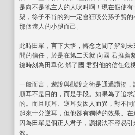
是向不是牠主人的人吠叫啊！現在假使有
架，徐子不肖的狗一定會狂咬公孫子賢的
那個壞人的小腿而己。」
此時田單，言下大悟，轉念之間了解到未
間的信任，於是在第二天就 向國 君推薦
鍵時刻為田單化 解了國 君對他的信任危
一般而言，遊說與勸說之術是通過讚揚，
順耳不是目的，而是手段。如果為了追求
的。而且順耳、逆耳要因人而異，對不同
起來十分逆耳，但他卻有獨特的效果。在
因為田單是個正人君子，讚揚法不容易引
效。