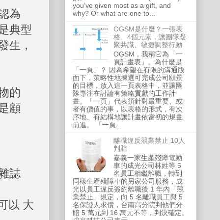
you’ve given most as a gift, and
認為
why? Or what are one to...
是典型
OGSM是什麼？一張表
格、4個元素，讓團隊凝
發生，
聚共識、敏捷調整行動
OGSM，我稱它為「一
頁計畫表」。為什麼是
「一頁」？ 因為希望在有限的溝通版
面下，策略性地揀選可完成公司願景
的目標，放入這一頁表格中，並讓團
物的
隊專注在討論有策略貢獻的工作計
畫。「一頁」代表須針對最重要、或
是顧
者有價值的事，以表格的形式，有次
序地、有結構地讓計畫依當初的規畫
前進。 「一頁...
離職違反競業禁止 10人
判賠
嘉義一家生產殘障電動
車的成光公司林姓等 5
雜誌
名員工相繼離職，轉到
同樣生產殘障車的另家公司服務，成
光以員工違反簽約離職後 1 年內「競
業禁止」規定，向 5 名離職員工與 5
可以 大
名保證人求償，台南高分院判他們分
賠 5 萬元到 16 萬元不等，判決確定。