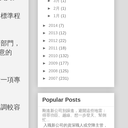
►
3月
(1)
►
2月
(1)
的標準程
►
1月
(1)
►
2014
(7)
►
2013
(12)
►
2012
(22)
的部門，
►
2011
(18)
意的
►
2010
(132)
►
2009
(177)
►
2008
(125)
責一項專
►
2007
(231)
Popular Posts
協調較容
剛進新公司別躁進，避開這些地雷：
得罪功臣、越線、想一步登天、幫倒
忙...
入職新公司的資深職人或空降主管，