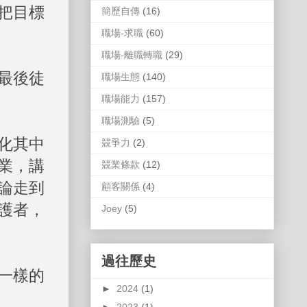
把目標
簡歷自傳
(16)
職場-求職
(60)
職場-離職轉職
(29)
最後徒
職場生態
(140)
職場能力
(157)
職場測驗
(5)
化其中
競爭力
(2)
業，講
競業條款
(12)
論走到
顧客關係
(4)
護者，
Joey
(5)
過往歷史
一樣的
►
2024
(1)
►
2023
(1)