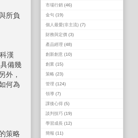
市場行銷
(46)
與所負
金句
(19)
個人最愛(非主流)
(7)
財務與定價
(3)
產品經理
(48)
者科漢
創新創意
(10)
需要具備幾
創業
(15)
另外，
策略
(23)
如何為
管理
(124)
領導
(7)
課後心得
(5)
談判技巧
(19)
學習成長
(12)
的策略
簡報
(11)