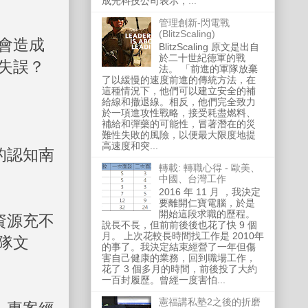
成光科技公司表示，...
管理創新-閃電戰
(BlitzScaling)
會造成
BlitzScaling 原文是出自
於二十世紀德軍的戰
失誤？
法。 「前進的軍隊放棄
了以緩慢的速度前進的傳統方法，在
這種情況下，他們可以建立安全的補
給線和撤退線。相反，他們完全致力
於一項進攻性戰略，接受耗盡燃料、
補給和彈藥的可能性，冒著潛在的災
難性失敗的風險，以便最大限度地提
高速度和突...
的認知南
轉載: 轉職心得 - 歐美、
中國、台灣工作
2016 年 11 月 ，我決定
要離開仁寶電腦，於是
開始這段求職的歷程。
資源充不
說長不長，但前前後後也花了快 9 個
月。 上次花較長時間找工作是 2010年
隊文
的事了。我決定結束經營了一年但傷
害自己健康的業務，回到職場工作，
花了 3 個多月的時間，前後投了大約
一百封履歷。曾經一度害怕...
憲福講私塾2之後的折磨