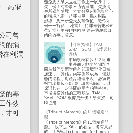
難免想大破大立在工作上一展身手，
行，高階
先且慢！有些事不適合躁進，先摸清
楚所處的情境，本文分享5個你該小心
的職場地雷：得罪功臣、擋人財路、
越線、想一步登天及幫倒忙，教你如
何一一拆解！ 地雷1：得罪辛苦把公司
帶到當前里程碑的同事 這是我親眼目
公司曾
睹的故事，莫尼...
潤的損
【評量指標】TAM、
SAM、SOM（市場規模
潛在利潤
評估）
市場規模有多大？這通
常是個大哉問的問題？
因為我們所面對的外部環境變化日益
加速，「評估」兩字儼然成為一個動
態的過程，對產品經理來說，必須要
對市場規模不斷進行調整和修訂，以
保證其在一定時間範圍內的準確性。
發的專
市場規模評估的三種類型 TAM、
SAM、SOM 根據史丹佛大學教授，同
工作效
時也是...
，才可
《Tribe of Mentors》的11個精選問
題。
《Tribe of Mentors》的11個精選問
題。, 以下是 Xdite 的看法，挺有意思
的。 1.What is the book (or books)