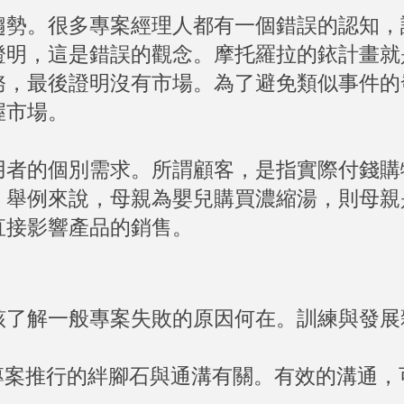
趨勢。很多專案經理人都有一個錯誤的認知，
證明，這是錯誤的觀念。摩托羅拉的銥計畫就
務，最後證明沒有市場。為了避免類似事件的
握市場。
用者的個別需求。所謂顧客，是指實際付錢購
。舉例來說，母親為嬰兒購買濃縮湯，則母親
直接影響產品的銷售。
該了解一般專案失敗的原因何在。訓練與發展
，阻礙專案推行的絆腳石與通溝有關。有效的溝通，