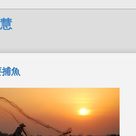
慧
要捕魚