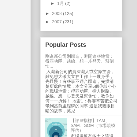
►
1月
(2)
►
2008
(125)
►
2007
(231)
Popular Posts
剛進新公司別躁進，避開這些地雷：
得罪功臣、越線、想一步登天、幫倒
忙...
入職新公司的資深職人或空降主管，
難免想大破大立在工作上一展身手，
先且慢！有些事不適合躁進，先摸清
楚所處的情境，本文分享5個你該小心
的職場地雷：得罪功臣、擋人財路、
越線、想一步登天及幫倒忙，教你如
何一一拆解！ 地雷1：得罪辛苦把公司
帶到當前里程碑的同事 這是我親眼目
睹的故事，莫尼...
【評量指標】TAM、
SAM、SOM（市場規模
評估）
市場規模有多大？這通