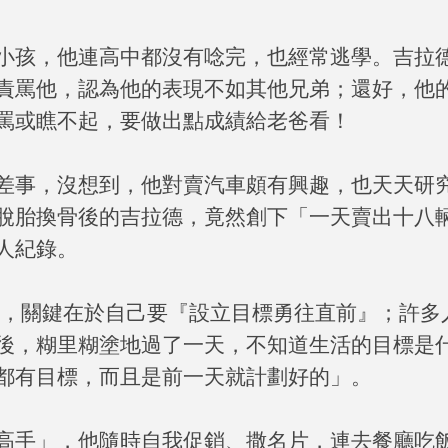
小孩，他連高中都沒有唸完，也經常逃學。吉拉
責罵他，認為他的表現不如其他兄弟；還好，他
罵或瞧不起，要做出點成績給老爸看！
差事，沒想到，他對賣汽車頗有興趣，也天天研
脫胎換骨後的吉拉德，竟然創下「一天賣出十八
人紀錄。
訣，關鍵在於自己要『設立目標勇往直前』；許多
後，糊里糊塗地過了一天，不知道生活的目標是
都有目標，而且是前一天就計劃好的」。
高手」，他隨時自我促銷、撒名片，連去餐廳吃