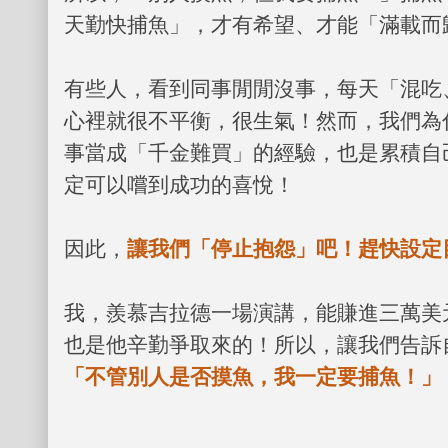
天勤快捕魚」，才有希望、才能「滿載而
有些人，看到同事閒閒沒事，每天「混吃
心裡就很不平衡，很生氣！然而，我們為
事當成「千金難買」的經驗，也是累積自
定可以嚐到成功的喜悅！
因此，
讓我們「停止抱怨」吧！趕快設定
我，羨慕吉拉德一場演講，能賺進三萬美
也是他辛勤爭取來的！所以，讓我們告訴
「不管別人是否摸魚，我一定要捕魚！」