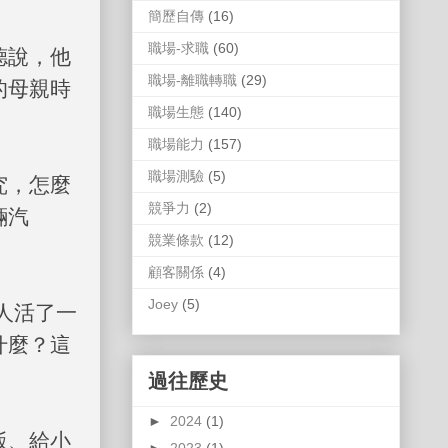
簡歷自傳
(16)
職場-求職
(60)
德說，他
職場-離職轉職
(29)
的母親時
職場生態
(140)
職場能力
(157)
職場測驗
(5)
究，怎麼
競爭力
(2)
輛汽
競業條款
(12)
顧客關係
(4)
Joey
(5)
人活了一
什麼？這
過往歷史
►
2024
(1)
飯、給小
►
2023
(1)