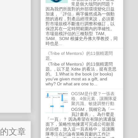
常是個大哉問的問題？
因為我們所面對的外部環境變化日益
加速，「評估」兩字儼然成為一個動
態的過程，對產品經理來說，必須要
對市場規模不斷進行調整和修訂，以
保證其在一定時間範圍內的準確性。
市場規模評估的三種類型 TAM、
SAM、SOM 根據史丹佛大學教授，同
時也是...
《Tribe of Mentors》的11個精選問
題。
《Tribe of Mentors》的11個精選問
題。, 以下是 Xdite 的看法，挺有意思
的。 1.What is the book (or books)
you’ve given most as a gift, and
why? Or what are one to...
OGSM是什麼？一張表
格、4個元素，讓團隊凝
聚共識、敏捷調整行動
OGSM，我稱它為「一
頁計畫表」。為什麼是
「一頁」？ 因為希望在有限的溝通版
面下，策略性地揀選可完成公司願景
的目標，放入這一頁表格中，並讓團
的文章
隊專注在討論有策略貢獻的工作計