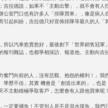
；吉拉德說，如果不「主動出擊」，就不會有人
辦公室門口也有許多人「排隊買車」，像是病人
而引起糾紛，吉拉德只好宣佈排隊等最久的人「
，所以汽車愈賣愈好，最後創下「世界銷售冠軍
的報刊雜誌，也都爭相採訪、報道他。主動向吉
力奮鬥向前的人，沒有悲觀、抱怨的權利！」我
、學歷不佳」其實 機會是「創造出來的」，也是
天不主動積極爭取客戶，怎麼會有人跟他買車呢
，一定要捕魚！不管別人是不是混水摸魚，我們