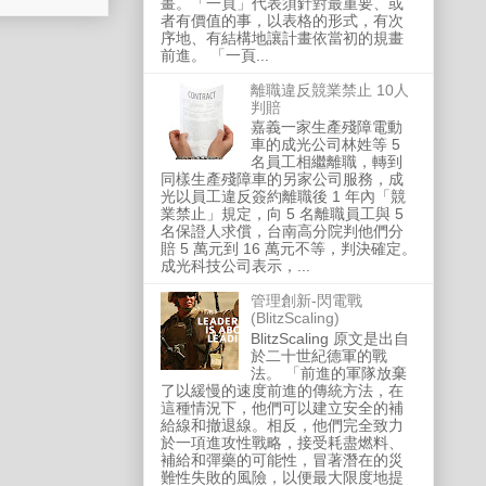
畫。「一頁」代表須針對最重要、或
者有價值的事，以表格的形式，有次
序地、有結構地讓計畫依當初的規畫
前進。 「一頁...
離職違反競業禁止 10人
判賠
嘉義一家生產殘障電動
車的成光公司林姓等 5
名員工相繼離職，轉到
同樣生產殘障車的另家公司服務，成
光以員工違反簽約離職後 1 年內「競
業禁止」規定，向 5 名離職員工與 5
名保證人求償，台南高分院判他們分
賠 5 萬元到 16 萬元不等，判決確定。
成光科技公司表示，...
管理創新-閃電戰
(BlitzScaling)
BlitzScaling 原文是出自
於二十世紀德軍的戰
法。 「前進的軍隊放棄
了以緩慢的速度前進的傳統方法，在
這種情況下，他們可以建立安全的補
給線和撤退線。相反，他們完全致力
於一項進攻性戰略，接受耗盡燃料、
補給和彈藥的可能性，冒著潛在的災
難性失敗的風險，以便最大限度地提