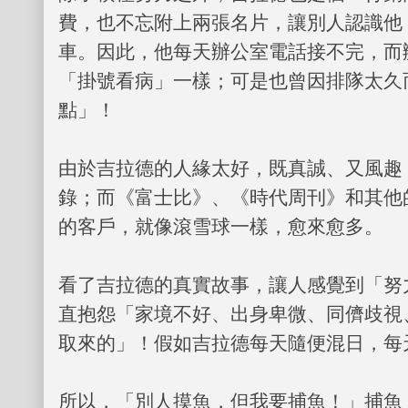
費，也不忘附上兩張名片，讓別人認識他
車。因此，他每天辦公室電話接不完，而
「掛號看病」一樣；可是也曾因排隊太久
點」！
由於吉拉德的人緣太好，既真誠、又風趣
錄；而《富士比》、《時代周刊》和其他
的客戶，就像滾雪球一樣，愈來愈多。
看了吉拉德的真實故事，讓人感覺到「努
直抱怨「家境不好、出身卑微、同儕歧視
取來的」！假如吉拉德每天隨便混日，每
所以，「別人摸魚，但我要捕魚！」捕魚