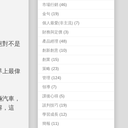
市場行銷
(46)
金句
(19)
個人最愛(非主流)
(7)
財務與定價
(3)
產品經理
(48)
絕對不是
創新創意
(10)
創業
(15)
策略
(23)
界上最偉
管理
(124)
領導
(7)
課後心得
(5)
輛汽車，
談判技巧
(19)
解，這
學習成長
(12)
簡報
(11)