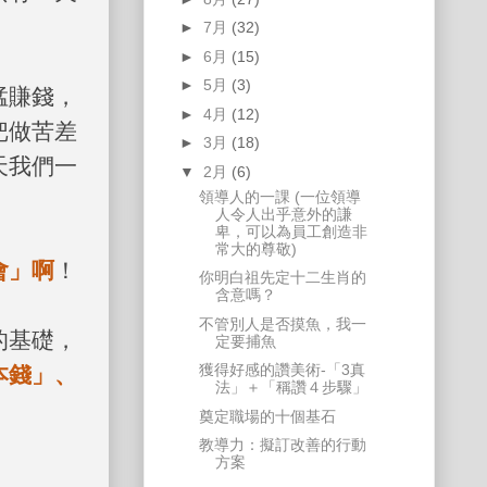
►
7月
(32)
►
6月
(15)
►
5月
(3)
猛賺錢，
►
4月
(12)
把做苦差
►
3月
(18)
天我們一
▼
2月
(6)
領導人的一課 (一位領導
人令人出乎意外的謙
卑，可以為員工創造非
常大的尊敬)
會」啊
！
你明白祖先定十二生肖的
含意嗎？
不管別人是否摸魚，我一
的基礎，
定要捕魚
獲得好感的讚美術-「3真
本錢」、
法」＋「稱讚４步驟」
奠定職場的十個基石
教導力：擬訂改善的行動
方案