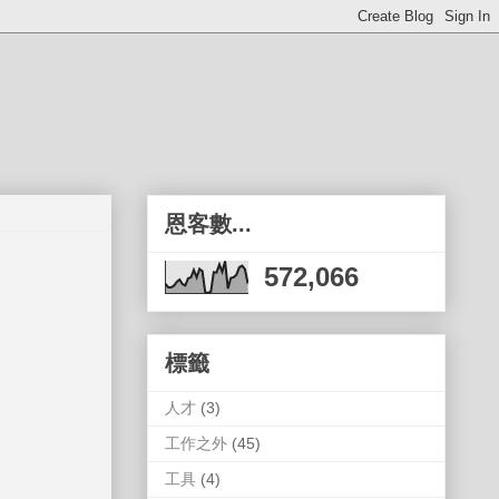
恩客數...
572,066
標籤
人才
(3)
工作之外
(45)
工具
(4)