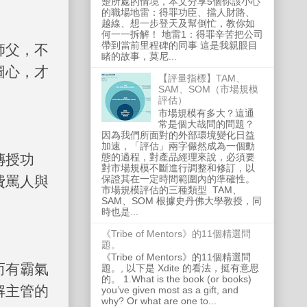
楚所處的情境，本文分享5個你該小心
的職場地雷：得罪功臣、擋人財路、
越線、想一步登天及幫倒忙，教你如
何一一拆解！ 地雷1：得罪辛苦把公司
帶到當前里程碑的同事 這是我親眼目
師父，不
睹的故事，莫尼...
圖心，才
【評量指標】TAM、
SAM、SOM（市場規模
評估）
市場規模有多大？這通
常是個大哉問的問題？
因為我們所面對的外部環境變化日益
加速，「評估」兩字儼然成為一個動
態的過程，對產品經理來說，必須要
傳授功
對市場規模不斷進行調整和修訂，以
保證其在一定時間範圍內的準確性。
費罵人與
市場規模評估的三種類型 TAM、
SAM、SOM 根據史丹佛大學教授，同
時也是...
《Tribe of Mentors》的11個精選問
題。
《Tribe of Mentors》的11個精選問
而有霸氣
題。, 以下是 Xdite 的看法，挺有意思
的。 1.What is the book (or books)
解主管的
you’ve given most as a gift, and
why? Or what are one to...