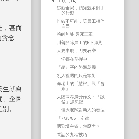
▼
10月
(14)
綜觀全局，預知競爭對手
的行動
打破不可能，讓員工相信
自己
佳，甚而
將帥無能 累死三軍
的貪念
川普開除員工的5不原則
人要事磨，刀要石磨
一切都在掌握中
『贏』字的另類意義
別人禮遇的只是頭銜
職場上的「慧根」與「會
天生就會
跟」
大陸高考滿分作文：「誠
度、企圖
信」漂流記
差別。
一個大老闆對新人的看法
「7/38/55」定律
遇到壞主管，怎麼辦？
問話的九種技巧