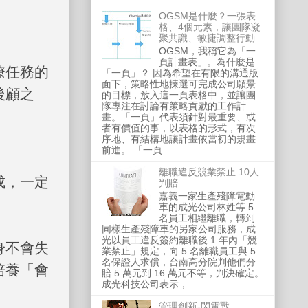
OGSM是什麼？一張表
格、4個元素，讓團隊凝
聚共識、敏捷調整行動
OGSM，我稱它為「一
頁計畫表」。為什麼是
瞭任務的
「一頁」？ 因為希望在有限的溝通版
面下，策略性地揀選可完成公司願景
後顧之
的目標，放入這一頁表格中，並讓團
隊專注在討論有策略貢獻的工作計
畫。「一頁」代表須針對最重要、或
者有價值的事，以表格的形式，有次
序地、有結構地讓計畫依當初的規畫
前進。 「一頁...
離職違反競業禁止 10人
成，一定
判賠
嘉義一家生產殘障電動
車的成光公司林姓等 5
名員工相繼離職，轉到
同樣生產殘障車的另家公司服務，成
光以員工違反簽約離職後 1 年內「競
身不會失
業禁止」規定，向 5 名離職員工與 5
名保證人求償，台南高分院判他們分
培養「會
賠 5 萬元到 16 萬元不等，判決確定。
成光科技公司表示，...
管理創新-閃電戰