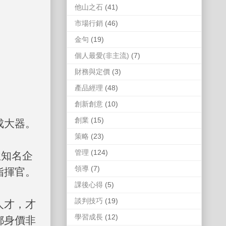
他山之石
(41)
市場行銷
(46)
金句
(19)
個人最愛(非主流)
(7)
財務與定價
(3)
產品經理
(48)
創新創意
(10)
創業
(15)
成大器。
策略
(23)
管理
(124)
位知名企
領導
(7)
指揮官。
課後心得
(5)
談判技巧
(19)
人才，才
學習成長
(12)
都身價非