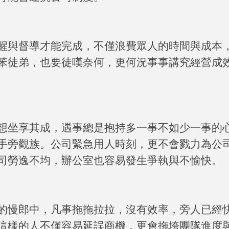
醒與督導才能完成，不僅浪費眾人的時間與成本
笨徒弟，也要徒嘆奈何，更何況事事講究經營成
想坐享其成，遇事總是抱持多一事不如少一事的
手旁觀族。公司緊急用人時刻，更不會戮力為公
司勞逸不均，辦公室也容易發生爭執與不愉快。
的慢郎中，凡事拖拖拉拉，沒有效率，旁人已經
這樣的人不僅容易延誤商機，更會拖垮團隊進度