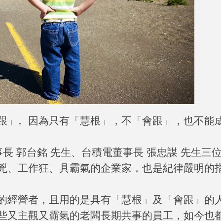
跟」。因為只有「慧根」，不「會跟」，也不能
長 郭台銘 先生、台積電董事長 張忠謀 先生三
兇、工作狂、具霸氣的企業家，也是紀律嚴明的
的經營者，且用的是具有「慧根」及「會跟」的
些又主觀又霸氣的老闆長期共事的員工，如今也