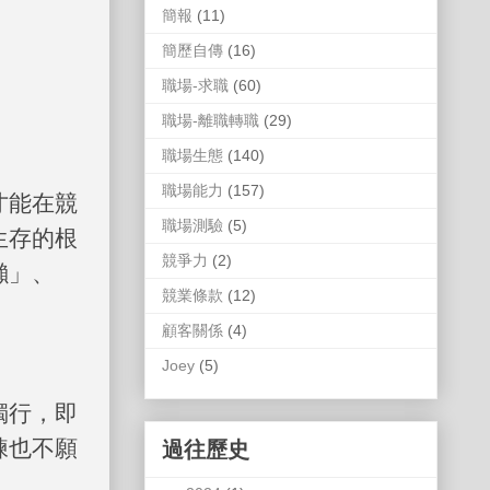
簡報
(11)
簡歷自傳
(16)
職場-求職
(60)
職場-離職轉職
(29)
職場生態
(140)
職場能力
(157)
才能在競
職場測驗
(5)
生存的根
競爭力
(2)
懶」、
競業條款
(12)
顧客關係
(4)
Joey
(5)
獨行，即
練也不願
過往歷史