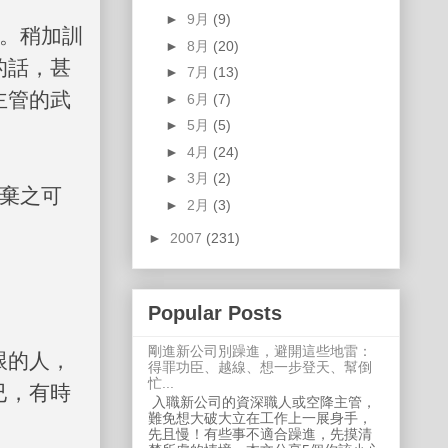
►
9月
(9)
。稍加訓
►
8月
(20)
的話，甚
►
7月
(13)
主管的武
►
6月
(7)
►
5月
(5)
►
4月
(24)
►
3月
(2)
棄之可
►
2月
(3)
►
2007
(231)
Popular Posts
剛進新公司別躁進，避開這些地雷：
跟的人，
得罪功臣、越線、想一步登天、幫倒
忙...
已，有時
入職新公司的資深職人或空降主管，
難免想大破大立在工作上一展身手，
先且慢！有些事不適合躁進，先摸清