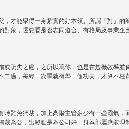
父，才能學得一身紮實的好本領。所謂「對」的
的對象，還要看是否志同道合、有格局及事業企
錯或疏失之處，之所以罵你，也是在趁機教導並
不二過，每經一次罵就得學一個功夫，才算不枉
有時難免獨裁，加上高階主管多少有一些霸氣，
獨裁為公，出發點是為公司好，身為部屬應能理