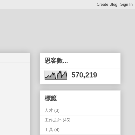
恩客數...
570,219
標籤
人才
(3)
工作之外
(45)
工具
(4)