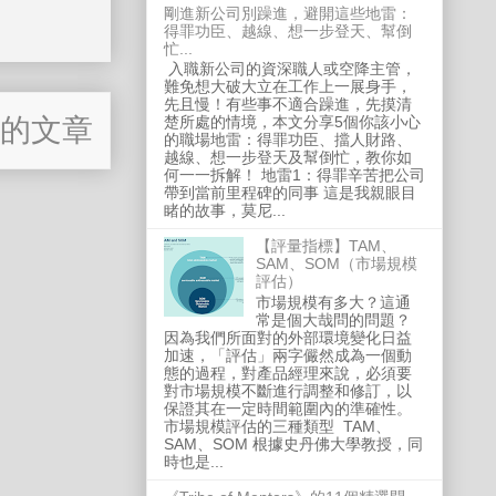
剛進新公司別躁進，避開這些地雷：
得罪功臣、越線、想一步登天、幫倒
忙...
入職新公司的資深職人或空降主管，
難免想大破大立在工作上一展身手，
先且慢！有些事不適合躁進，先摸清
的文章
楚所處的情境，本文分享5個你該小心
的職場地雷：得罪功臣、擋人財路、
越線、想一步登天及幫倒忙，教你如
何一一拆解！ 地雷1：得罪辛苦把公司
帶到當前里程碑的同事 這是我親眼目
睹的故事，莫尼...
【評量指標】TAM、
SAM、SOM（市場規模
評估）
市場規模有多大？這通
常是個大哉問的問題？
因為我們所面對的外部環境變化日益
加速，「評估」兩字儼然成為一個動
態的過程，對產品經理來說，必須要
對市場規模不斷進行調整和修訂，以
保證其在一定時間範圍內的準確性。
市場規模評估的三種類型 TAM、
SAM、SOM 根據史丹佛大學教授，同
時也是...