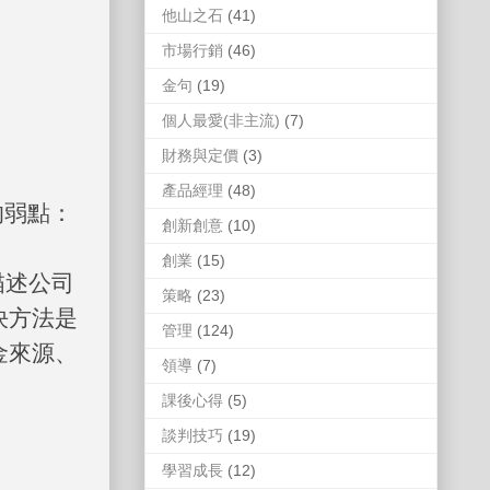
他山之石
(41)
市場行銷
(46)
金句
(19)
個人最愛(非主流)
(7)
財務與定價
(3)
產品經理
(48)
的弱點：
創新創意
(10)
創業
(15)
描述公司
策略
(23)
決方法是
管理
(124)
金來源、
領導
(7)
課後心得
(5)
談判技巧
(19)
學習成長
(12)