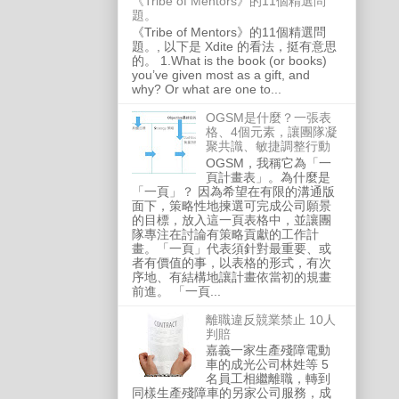
《Tribe of Mentors》的11個精選問
題。
《Tribe of Mentors》的11個精選問
題。, 以下是 Xdite 的看法，挺有意思
的。 1.What is the book (or books)
you’ve given most as a gift, and
why? Or what are one to...
OGSM是什麼？一張表
格、4個元素，讓團隊凝
聚共識、敏捷調整行動
OGSM，我稱它為「一
頁計畫表」。為什麼是
「一頁」？ 因為希望在有限的溝通版
面下，策略性地揀選可完成公司願景
的目標，放入這一頁表格中，並讓團
隊專注在討論有策略貢獻的工作計
畫。「一頁」代表須針對最重要、或
者有價值的事，以表格的形式，有次
序地、有結構地讓計畫依當初的規畫
前進。 「一頁...
離職違反競業禁止 10人
判賠
嘉義一家生產殘障電動
車的成光公司林姓等 5
名員工相繼離職，轉到
同樣生產殘障車的另家公司服務，成