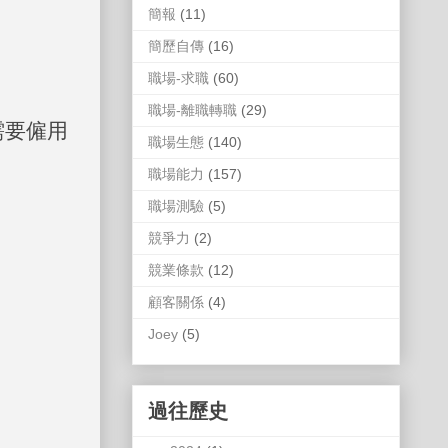
簡報
(11)
簡歷自傳
(16)
職場-求職
(60)
職場-離職轉職
(29)
需要僱用
職場生態
(140)
職場能力
(157)
職場測驗
(5)
競爭力
(2)
競業條款
(12)
顧客關係
(4)
Joey
(5)
過往歷史