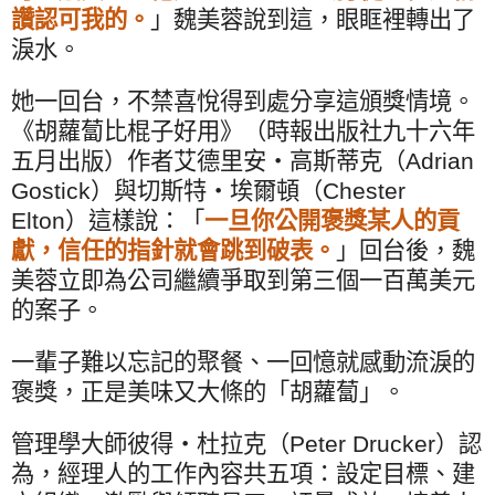
讚認可我的。
」魏美蓉說到這，眼眶裡轉出了
淚水。
她一回台，不禁喜悅得到處分享這頒獎情境。
《胡蘿蔔比棍子好用》（時報出版社九十六年
五月出版）作者艾德里安‧高斯蒂克（
Adrian
Gostick
）與切斯特‧埃爾頓（
Chester
Elton
）這樣說：「
一旦你公開褒獎某人的貢
獻，信任的指針就會跳到破表。
」回台後，魏
美蓉立即為公司繼續爭取到第三個一百萬美元
的案子。
一輩子難以忘記的聚餐、一回憶就感動流淚的
褒獎，正是美味又大條的「胡蘿蔔」。
管理學大師彼得‧杜拉克（
Peter Drucker
）認
為，經理人的工作內容共五項：設定目標、建