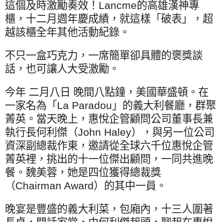
這個及時激勵奏效！
Lancme
的高雄漢神專
櫃，十二月週年慶成績，就這樣「破表」，超
越該櫃全年其他活動紀錄。
不只一盒巧克力，一席簡單卻具體的褒獎談
話，也可讓人大受激勵。
今年 二月八日 晚間八點鐘，美國華盛頓。在
一家名為「
La Paradou
」的義大利餐廳，群聚
菁英。當天晚上，惠悅企管顧問公司董事長兼
執行長何利傑（
John Haley
），與另一位公司
資深副總裁作東，邀請從全球六千位惠悅企管
菁英裡，挑出的十一位傑出顧問，一同共進晚
餐。魏美蓉，她是四位獲得總裁獎
（
Chairman Award
）的其中一員。
晚宴是豐盛的義大利菜，包廂內，十三人圍著