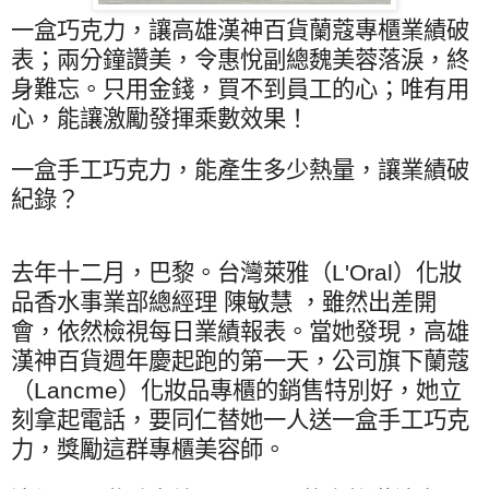
一盒巧克力，讓高雄漢神百貨蘭蔻專櫃業績破
表；兩分鐘讚美，令惠悅副總魏美蓉落淚，終
身難忘。只用金錢，買不到員工的心；唯有用
心，能讓激勵發揮乘數效果！
一盒手工巧克力，能產生多少熱量，讓業績破
紀錄？
去年十二月，巴黎。台灣萊雅（
L'Oral
）化妝
品香水事業部總經理 陳敏慧 ，雖然出差開
會，依然檢視每日業績報表。當她發現，高雄
漢神百貨週年慶起跑的第一天，公司旗下蘭蔻
（
Lancme
）化妝品專櫃的銷售特別好，她立
刻拿起電話，要同仁替她一人送一盒手工巧克
力，獎勵這群專櫃美容師。