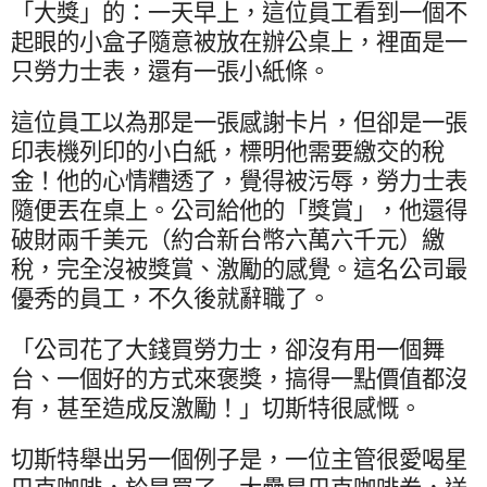
「大獎」的：一天早上，這位員工看到一個不
起眼的小盒子隨意被放在辦公桌上，裡面是一
只勞力士表，還有一張小紙條。
這位員工以為那是一張感謝卡片，但卻是一張
印表機列印的小白紙，標明他需要繳交的稅
金！他的心情糟透了，覺得被污辱，勞力士表
隨便丟在桌上。公司給他的「獎賞」，他還得
破財兩千美元（約合新台幣六萬六千元）繳
稅，完全沒被獎賞、激勵的感覺。這名公司最
優秀的員工，不久後就辭職了。
「公司花了大錢買勞力士，卻沒有用一個舞
台、一個好的方式來褒獎，搞得一點價值都沒
有，甚至造成反激勵！」切斯特很感慨。
切斯特舉出另一個例子是，一位主管很愛喝星