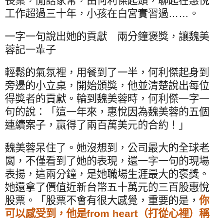
長桌，閒話家常，由何利傑起頭，聊起在惠悅
工作超過三十年，小孩在白宮實習過……。
一字一句說出她的貢獻 兩分鐘褒獎，讓魏美
蓉記一輩子
輕鬆的氣氛裡，用餐到了一半，何利傑起身到
旁邊的小立桌，開始頒獎，他並清楚說出每位
得獎者的貢獻。輪到魏美蓉時，何利傑一字一
句的說：「這一年來，惠悅因為魏美蓉的五個
連續案子，贏得了兩百萬美元的合約！」
魏美蓉呆住了。她沒想到，公司最大的全球老
闆，不僅看到了她的表現，還一字一句的現場
表揚，這兩分鐘，是她職場生涯最大的褒獎。
她還拿了價值近新台幣五十萬元的三百股惠悅
股票。「股票不會有很大感覺，重要的是，
你
可以感受到，他是
from heart
（打從心裡）稱