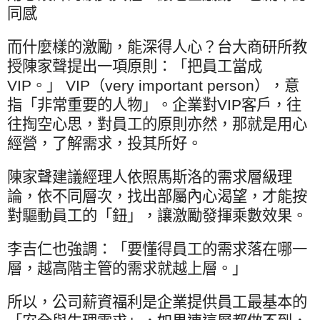
同感
而什麼樣的激勵，能深得人心？台大商研所教
授陳家聲提出一項原則：「把員工當成
VIP
。」
VIP
（
very important person
），意
指「非常重要的人物」。企業對
VIP
客戶，往
往掏空心思，對員工的原則亦然，那就是用心
經營，了解需求，投其所好。
陳家聲建議經理人依照馬斯洛的需求層級理
論，依不同層次，找出部屬內心渴望，才能按
對驅動員工的「鈕」，讓激勵發揮乘數效果。
李吉仁也強調：「要懂得員工的需求落在哪一
層，越高階主管的需求就越上層。」
所以，公司薪資福利是企業提供員工最基本的