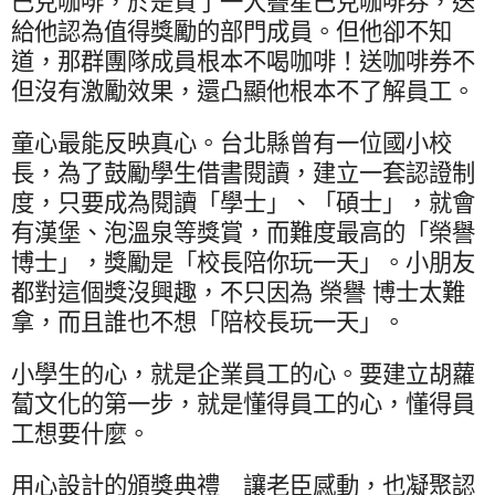
巴克咖啡，於是買了一大疊星巴克咖啡券，送
給他認為值得獎勵的部門成員。但他卻不知
道，那群團隊成員根本不喝咖啡！送咖啡券不
但沒有激勵效果，還凸顯他根本不了解員工。
童心最能反映真心。台北縣曾有一位國小校
長，為了鼓勵學生借書閱讀，建立一套認證制
度，只要成為閱讀「學士」、「碩士」，就會
有漢堡、泡溫泉等獎賞，而難度最高的「榮譽
博士」，獎勵是「校長陪你玩一天」。小朋友
都對這個獎沒興趣，不只因為 榮譽 博士太難
拿，而且誰也不想「陪校長玩一天」。
小學生的心，就是企業員工的心。要建立胡蘿
蔔文化的第一步，就是懂得員工的心，懂得員
工想要什麼。
用心設計的頒獎典禮 讓老臣感動，也凝聚認