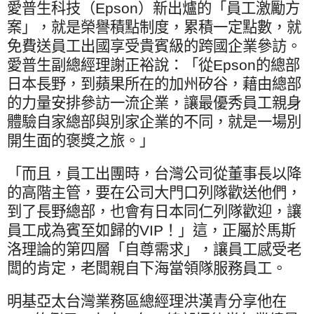
愛普生科技（
Epson
）新出爐的「員工激勵方
案」，就是榮譽積點制度，累積一定點數，就
免費送員工出國享受貴賓級的跨國企業參訪。
愛普生副總經理謝正裕說：「從
Epson
的總部
日本長野，到蘋果所在的加州矽谷，藉由總部
的力量安排參訪一流企業，讓最優秀員工親身
體驗自家總部與別家企業的不同，就是一場別
開生面的褒獎之旅。」
「而且，員工出團時，台灣公司從董事長以降
的高階主管，要在公司大門口列隊歡送他們，
到了長野總部，也會有日本同仁列隊歡迎，讓
員工成為賓至如歸的
VIP
！」這，正屬於馬斯
洛理論的第四層「自尊需求」，讓員工感受老
闆的肯定，老闆親自下海當領隊服務員工。
明基亞太台灣業務區總經理洪漢青分享他在