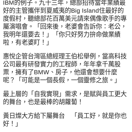
IBM
的例子。九十三年，總部招待當年業績最
好的主管攜伴到夏威夷的
Big Island
住最好的
度假村，聽總部花百萬美元請來偶像歌手的專
屬演唱會。「回來後，老婆會告訴你：老公，
我明年還要去！」「你只好努力拚命做業績
啦，有老婆盯！」
惠悅企管台灣區總經理王伯松舉例，當高科技
公司最有研發實力的工程師，年年拿千萬股
票，擁有了
BMW
、房子，他還會想要什麼
呢？「可能是一個長假，一個靈修之旅。」
最上層的「自我實現」需求，是賦與員工更大
的舞台，也是最棒的胡蘿蔔！
黃日燦大方給下屬舞台 「員工好，就是你也
好！」