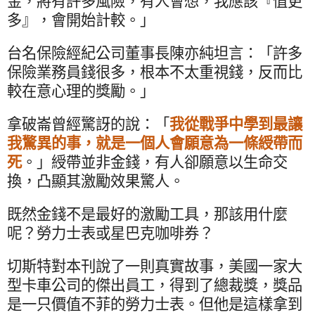
金，將有許多風險，有人會想，我應該『值更
多』，會開始計較。」
台名保險經紀公司董事長陳亦純坦言：「許多
保險業務員錢很多，根本不太重視錢，反而比
較在意心理的獎勵。」
拿破崙曾經驚訝的說：「
我從戰爭中學到最讓
我驚異的事，就是一個人會願意為一條綬帶而
死
。」綬帶並非金錢，有人卻願意以生命交
換，凸顯其激勵效果驚人。
既然金錢不是最好的激勵工具，那該用什麼
呢？勞力士表或星巴克咖啡券？
切斯特對本刊說了一則真實故事，美國一家大
型卡車公司的傑出員工，得到了總裁獎，獎品
是一只價值不菲的勞力士表。但他是這樣拿到