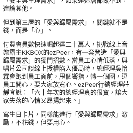
「安全與生理需求」，如果連這層都做不到，
遑論其他。
但到第三層的「愛與歸屬需求」，關鍵就不是
錢，而是「心」。
付費會員數快速崛起達二十萬人，挑戰線上音
樂霸主
KKBOX
的
ezPeer
，有一套營造「愛與
歸屬需求」的獨門招數。當員工心情低落，與
唱片公司談線上授權陷入僵局時，總經理吳怡
霖會跑到員工面前，甩個響指，轉一個圈，逗
員工開心，要大家放寬心。
ezPeer
行銷經理莊
靜宜說：「六十年次的總經理真的很寶，讓大
家失落的心情又昂揚起來。」
寫生日卡片，同樣能進行「愛與歸屬需求」激
勵，不花錢，但要用心。