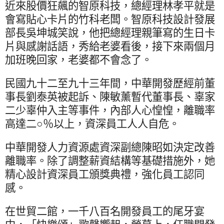
近來股價狂飆的智原科技，總經理林孝平就是
會寫貼心卡片的竹科老闆。智原科技設計發展
部長吳坤城笑說，他把總經理親筆寫的生日卡
片與感謝話語，秀給老婆看後，接下來兩個月
加班晚回家，老婆都不會念了。
民國九十二至九十三年間，中華開發歷經前董
事長劉泰英被起訴、陳敏薰暫代董事長、辜家
二少辜仲入主等事件，內部人心惶惶，離職率
高達二○％以上，資深員工人人自危。
中華開發人力資源處資深副總陳昭如決定改善
離職率。除了調整薪資結構等基礎措施外，她
精心設計資深員工頒獎典禮，強化員工認同
感。
在世貿二館，一千八百名開發員工的尾牙宴