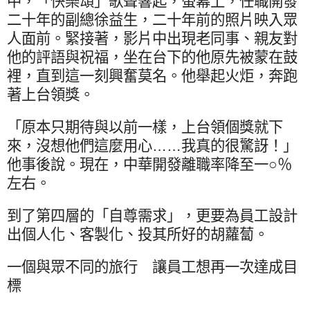
中，「快樂頌」歌聲響起，螢幕上，任職開發
二十年的副總徐益生，二十年前的照片映入眾
人面前。緊接著，影片中出現老同事、親友對
他的評語與祝福，坐在台下的他原先被蒙在鼓
裡，直到這一刻興奮莫名。他舉起火炬，奔跑
著上台領獎。
「原本只期待與以前一樣，上台領個獎就下
來，沒想他們這麼用心……我真的很驚訝！」
他事後說。現在，中華開發離職率降至一○％
左右。
到了第四層的「自尊需求」，更要為員工設計
出個人化、客製化、投其所好的胡蘿蔔。
一個與眾不同的旅行 讓員工想再一次達成目
標