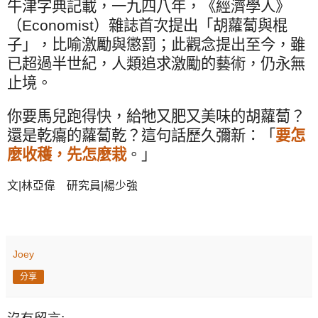
牛津字典記載，一九四八年，《經濟學人》
（
Economist
）雜誌首次提出「胡蘿蔔與棍
子」，比喻激勵與懲罰；此觀念提出至今，雖
已超過半世紀，人類追求激勵的藝術，仍永無
止境。
你要馬兒跑得快，給牠又肥又美味的胡蘿蔔？
還是乾癟的蘿蔔乾？這句話歷久彌新：「
要怎
麼收穫，先怎麼栽
。」
文
|
林亞偉 研究員
|
楊少強
Joey
分享