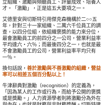
立組織、激勵與傾聽員工、評量成效、培養人
才。「激勵」，正是這五大要項之一。
艾德里安與切斯特引用傑克森機構於二○○五
年，針對三十一家組織、二萬六千位員工的調
查，以四分位組，依組織褒獎的能力來分位，
最會激勵員工的前四分之一公司，營業利益率
平均達六‧六％；而最後四分之一，也就是最
不會激勵員工的公司，營業利益率平均只有
一％。
換句話說，
善於激勵與不善激勵的組織，營益
率可以相差五個百分點以上！
牛津辭典對激勵（
recognition
）的定義為，
「因為某人的工作或行為，而給予公開的褒獎
或是獎勵。」人力資源學者則將激勵分為外在
與內在，也就是財務與非財務獎酬。切斯特建