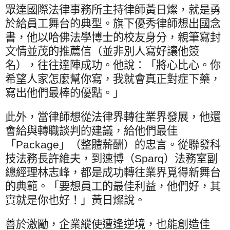
眾達國際法律事務所主持律師黃日燦，就是勇
於給員工舞台的典型。旗下優秀律師想出國念
書，他以哈佛法學博士的校友身分，親筆寫封
文情並茂的推薦信（並非別人寫好讓他簽
名），往往達陣成功。他說：「將心比心。你
希望人家怎麼幫你寫，我就會真正對症下藥，
寫出他們最棒的優點。」
此外，當律師想從法律界轉往業界發展，他還
會給與轉職談判的建議，給他們最佳
「
Package
」（整體薪酬）的忠言。從聯發科
技法務長許維夫，到速博（
Sparq
）法務室副
總經理林志峰，都是成功轉往業界覓得新舞台
的典範。「要想員工的最佳利益，他們好，其
實就是你也好！」黃日燦說。
善於激勵，企業縱使遭逢逆境，也能創造佳